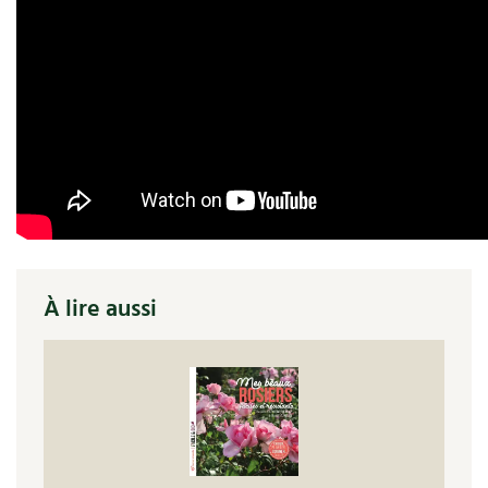
Accès
Bricolages au jardin
Les chroniques de Marie
Cuisine saine
Le magazine
Les 4 saisons
Séjourner en Trièves
Outils et ustensiles du jardin
Forums
Manger bio
Stages
Nous contacter
Biodiversité
Jardin bio
Cures, régimes
Cartes cadeau
Ravageurs et maladies au jardin
Habitat écologique
Dessert, Boulangerie
Petit élevage
Cuisine saine
Techniques, conservation, organisation
Cuisine saine
Soins naturels
Agenda, calendrier
À lire aussi
Alimentation et nutrition
Société et alternatives
NOUVEAUTÉS
Recettes de printemps
Les 4 saisons
& vous
Feuilleter le catalogue
Recettes par type de plat
Questions à la rédaction
Recettes sans gluten
Entre abonné·es