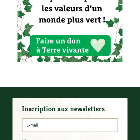
Carnets de saison
Compléments
Dossier
4 saisons
Actualités
Vidéos et podcasts
Conseils vidéo des
4 saisons
Secrets d’abonné
Inscription aux newsletters
Tous au jardin ! avec Pascal
La vie secrète du jardin