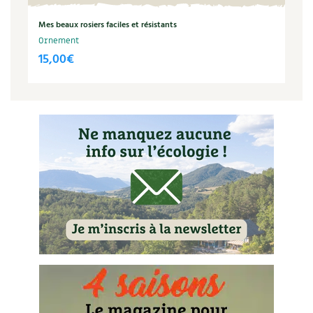
Recettes végétariennes et vegan
Trucs & astuces
Mes beaux rosiers faciles et résistants
Ornement
Habitat écologique
Expés
15,00
€
Conception et gros oeuvre
Trocs & petites annonces
Matériaux écologiques
Appels à témoignage
Énergie
Bonnes adresses
Gestion de l’eau
Liste des pépiniéristes
Entretien de la maison
Mieux consommer
Décoration et petit bricolage
Santé et bien-être