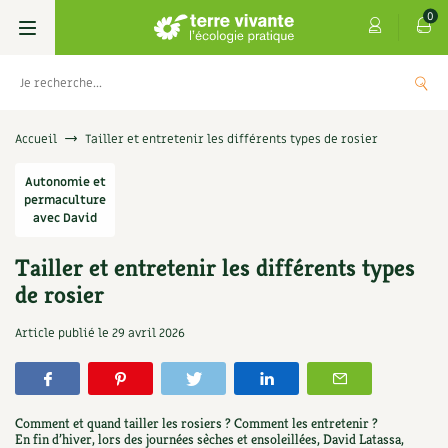
0
Livres
Accueil
Tailler et entretenir les différents types de rosier
Permaculture, Jardin bio
Autonomie et
Les 4 saisons
permaculture
avec David
Potager
S’abonner
Boutique
Tailler et entretenir les différents types
Techniques de jardinage
Se réabonner
Graines, semences
Cartes cadeau
de rosier
Les
Don pour soutenir Terre vivante
Verger, arbres
Offrir un abonnement
Potagères
Centre Terre vivante
Article publié le
29 avril 2026
+
AJOU
5,00
€
UTER
Petit élevage
Les numéros
Aromatiques
Découvrir le Centre
Infos & conseils
Aménagement jardin
4 saisons
Comment et quand tailler les rosiers ? Comment les entretenir ?
Florales
Visiter en famille, entre amis
Jardin bio
Parole libre
En fin d’hiver, lors des journées sèches et ensoleillées, David Latassa,