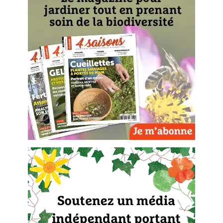
Les plantes et leurs vertus
Soins et cosmétiques au naturel
Société et alternatives
Vivre l’écologie
Protéger la nature
Autonomie
Enfants
Actions pour la planète
Les 4 saisons
Archives