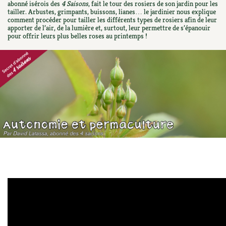
abonné isérois des
4 Saisons
, fait le tour des rosiers de son jardin pour les
Ornement
Hors-séries
Médicinales
tailler. Arbustes, grimpants, buissons, lianes… le jardinier nous explique
Programme 2026 du Centre Terre vivante
Calendrier des travaux du jardin
La tribune
comment procéder pour tailler les différents types de rosiers afin de leur
apporter de l’air, de la lumière et, surtout, leur permettre de s’épanouir
Biodiversité
Archives
Originales
pour offrir leurs plus belles roses au printemps !
Avec les enfants
Carte climatique
Édito des
4 saisons
Autonomie, bricolage
Soutenez Les 4 Saisons
Kits de jardinage
Venir en groupe
Calendrier lunaire
Manifeste pour la planète
Santé, bien-être
Outils de jardin
Scolaires
Potager
Champs d’action – le podcast
Médecine douce
Accessoires de jardin
Séminaires, entreprises, associations, collectivités…
Verger
Table ronde jardinière
Cosmétique bio, soins
Jeux
Les espaces de formation
Permaculture et syntropie
En direct !
Maison écologique
DVD
Dormir à Terre vivante
Cultiver sous serre
Débat d’experts
Enfants
Nos productions
Infos pratiques
Jardiner en ville
Nouvelles sur le jardin et l’écologie
DIY, autonomie
Agenda, calendrier
Horaires, tarifs, restauration
Ornement et aménagement du jardin
Prenez-en de la graine !
Société, engagement
Livres