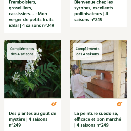
Les sons des poules
Framboisiers,
Bienvenue chez les
Secrets d'abonné
groseilliers,
syrphes, excellents
Carnets de saison
cassissiers… : Mon
pollinisateurs | 4
Astuces de jardinier
verger de petits fruits
saisons n°249
Autonomie et permaculture avec David
Compléments
idéal | 4 saisons n°249
L'autonomie au jardin en 12 leçons
Tous au jardin ! | RCF
Dossier
4 saisons
Actualités
Compléments
Compléments
des 4 saisons
des 4 saisons
Vidéos et podcasts
Conseils vidéo des
4 saisons
Secrets d’abonné
Tous au jardin ! avec Pascal
Des plantes au goût de
La peinture suédoise,
La vie secrète du jardin
mystère | 4 saisons
efficace et bon marché
n°249
| 4 saisons n°249