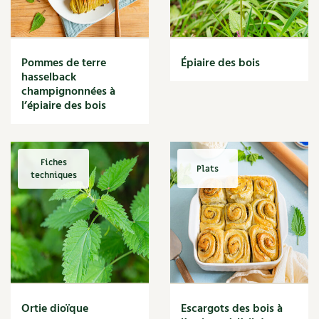
Narcisse
Nature
Nettoyage
Nettoyant
Pommes de terre
Épiaire des bois
Nichoir
hasselback
Noisette
champignonnées à
Noix
l’épiaire des bois
Noix de coco
Nourriture
Nuisibles
Fiches
Plats
Numérique
techniques
Nutriments
Observation
Œuf
Oignon
Oiseaux
Olivier
Optimisation
Ortie dioïque
Escargots des bois à
Optimiser l'espace