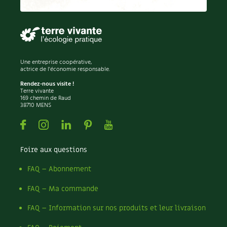
Permaculture
Persil
Pesticides
Petits pois
Piment
Une entreprise coopérative,
Pissenlit
actrice de l'économie responsable.
Pizza
Rendez-nous visite !
Terre vivante
Plantes
169 chemin de Raud
38710 MENS
Plantes d'extérieur
Plantes d'intérieur
Facebook
Instagram
Linkedin
Pinterest
Youtube
Plantes médicinales
Plantes sauvages
Foire aux questions
Plants
Plastique
FAQ – Abonnement
Plat
FAQ – Ma commande
Poireau
Pollinisation
FAQ – Information sur nos produits et leur livraison
Pollution