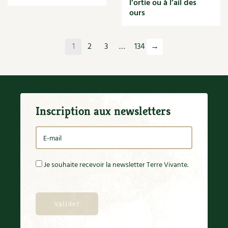
l’ortie ou à l’ail des
Orange
ours
Origan
Ornement
Outil
1
2
3
…
134
→
Outils
Paillage
Paille
Panais
Papier
Inscription aux newsletters
Parasite
Partenariat
Participatif
Patate douce
Pâte
Je souhaite recevoir la newsletter Terre Vivante.
Pâtisson
Patrimoine
Pêche
Pelouse
Pépinières