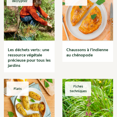
décrypter
Marmite
Massage
Matériaux
Maux
Méditerranéen
Menace
Mésange
Microflore
Les déchets verts : une
Chaussons à l’indienne
Migraine
ressource végétale
au chénopode
précieuse pour tous les
Mode de culture
jardins
Montagne
Mousse
Moutarde
Multiplication
Fiches
Plats
techniques
Mûre
Muret
Muscade
Musique