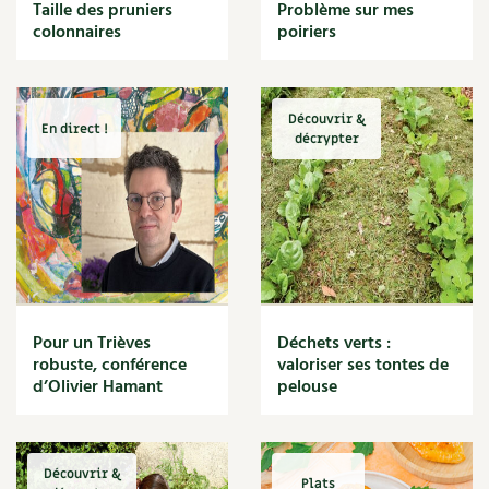
BD : La folle histoire des plantes
Taille des pruniers
Problème sur mes
Cuisine saine
colonnaires
poiriers
Décoration
Dessert
DIY
Eau
Découvrir &
En direct !
Énergie
décrypter
Enfants
Expérimentation
Fleur
Jardin bio
Légumes
Légumineuse
Macérat
Pour un Trièves
Déchets verts :
Maïs doux
robuste, conférence
valoriser ses tontes de
Maison saine
d’Olivier Hamant
pelouse
Mal de gorge
Maladie
Mare
Découvrir &
Marie Chioca
Plats