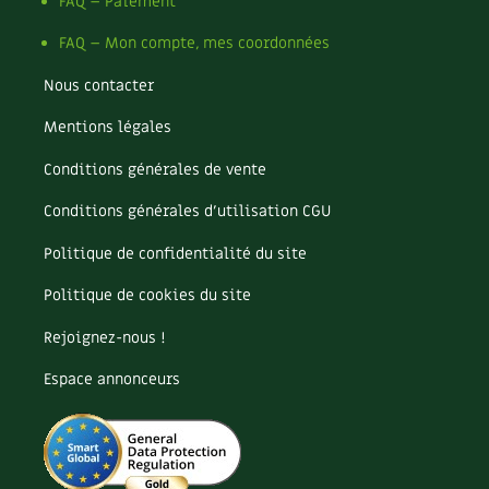
Pomme
FAQ – Paiement
Pomme de terre
FAQ – Mon compte, mes coordonnées
Potager
Potager en lasagnes
Nous contacter
Potimarron
Mentions légales
Poules
Prairie fleurie
Conditions générales de vente
Productif
Purin
Conditions générales d’utilisation CGU
Ravageur
Politique de confidentialité du site
Recette
Récup'
Politique de cookies du site
Recyclage
Rejoignez-nous !
Réparation
Reproduction
Espace annonceurs
Restauration
Rocaille
Ronce (ou mûre de jardin)
Roquette