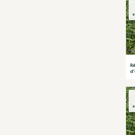
Habitat écologique
Conception et gros
oeuvre
e
Décoration et petit
bricolage
Énergie
Économies d'énergie
Énergies renouvelables
Entretien de la maison
Ré
Gestion de l'eau
d’
Maison saine
Matériaux écologiques
Construction
Finitions
Isolation
e
Jardin bio
Biodiversité
Bricolages au jardin
Calendrier des travaux du