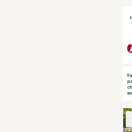
Rotations et
associations
A
Ravageurs et maladies au
jardin
Verger
La folle histoire des plantes
Rencontres
Santé et bien-être
Les plantes et leurs
vertus
Fa
Soins et cosmétiques au
po
naturel
ch
Société et alternatives
en
Protéger la nature
Vivre l'écologie
Tutoriels
Vidéos et podcasts
Conseils vidéo des 4