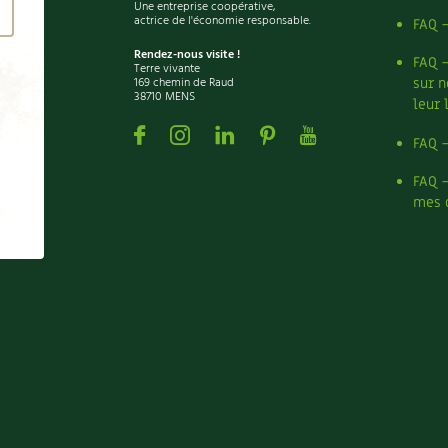
Une entreprise coopérative,
actrice de l'économie responsable.
FAQ 
Rendez-nous visite !
FAQ 
Terre vivante
169 chemin de Raud
sur n
38710 MENS
leur 
Facebook
Instagram
Linkedin
Pinterest
Youtube
FAQ 
FAQ 
mes 