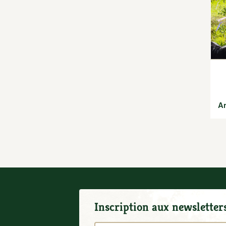
saisons
Jardiner avec les enfants |
RCF
La vie secrète du jardin
Le conseil "express" des 4
saisons
Les sons des poules
Secrets d'abonné
Astuces de jardinier
Ar
Autonomie et
permaculture avec David
L'autonomie au jardin
en 12 leçons
Tous au jardin ! | RCF
Inscription aux newsletter