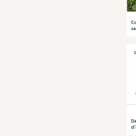
jardin
Calendrier lunaire
Carte climatique
Co
Cultiver sous serre
sa
Fiches techniques
Focus sur...
Jardiner en ville
Ornement et
D
aménagement du jardin
Outils et ustensiles du
jardin
Permaculture et
syntropie
Petit élevage
Potager
Améliorer le sol
Cultiver les légumes,
Dé
aromatiques et
d’
condimentaires