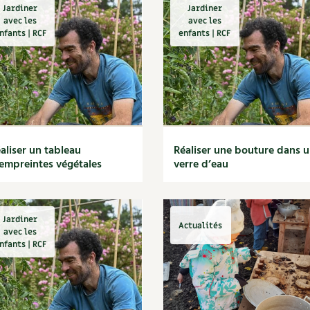
Jardiner
Jardiner
avec les
avec les
nfants | RCF
enfants | RCF
aliser un tableau
Réaliser une bouture dans 
empreintes végétales
verre d’eau
Jardiner
Actualités
avec les
nfants | RCF