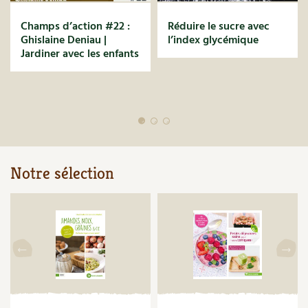
Carnets de saison
Champs d’action #22 :
Réduire le sucre avec
Ghislaine Deniau |
l’index glycémique
Compléments
Jardiner avec les enfants
Dossier
4 saisons
Actualités
Vidéos et podcasts
Notre sélection
Conseils vidéo des
4 saisons
Secrets d’abonné
Tous au jardin ! avec Pascal
La vie secrète du jardin