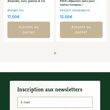
BD : La folle histoire des plantes
Amandes, noix, graines & Cie
Petits déjeuners sains pour
matins toniques !
Manger bio
Dessert, boulangerie
17,00
€
12,00
€
Ajouter au
Ajouter au
panier
panier
Inscription aux newsletters