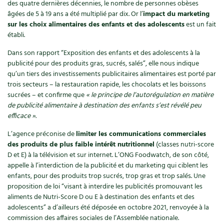
Accès
des quatre dernières décennies, le nombre de personnes obèses
Bricolages au jardin
Les chroniques de Marie
âgées de 5 à 19 ans a été multiplié par dix. Or l’
impact du marketing
Cuisine saine
Le magazine
Les 4 saisons
sur les choix alimentaires des enfants et des adolescents
est un fait
Séjourner en Trièves
Outils et ustensiles du jardin
Forums
établi.
Manger bio
Stages
Nous contacter
Biodiversité
Jardin bio
Dans son rapport “Exposition des enfants et des adolescents à la
publicité pour des produits gras, sucrés, salés”, elle nous indique
Cures, régimes
Cartes cadeau
qu’un tiers des investissements publicitaires alimentaires est porté par
Ravageurs et maladies au jardin
Habitat écologique
trois secteurs – la restauration rapide, les chocolats et les boissons
Dessert, Boulangerie
sucrées – et confirme que
« le principe de l’autorégulation en matière
Petit élevage
Cuisine saine
de publicité alimentaire à destination des enfants s’est révélé peu
Techniques, conservation, organisation
efficace »
.
Cuisine saine
Soins naturels
L’agence préconise de
limiter les communications commerciales
Agenda, calendrier
des produits de plus faible intérêt nutritionnel
(classes nutri-score
Alimentation et nutrition
Société et alternatives
D et E) à la télévision et sur internet. L’ONG Foodwatch, de son côté,
NOUVEAUTÉS
appelle à l’interdiction de la publicité et du marketing qui ciblent les
Recettes de printemps
Les 4 saisons
& vous
enfants, pour des produits trop sucrés, trop gras et trop salés. Une
Feuilleter le catalogue
proposition de loi “visant à interdire les publicités promouvant les
Recettes par type de plat
Questions à la rédaction
aliments de Nutri-Score D ou E à destination des enfants et des
adolescents” a d’ailleurs été déposée en octobre 2021, renvoyée à la
Recettes sans gluten
Entre abonné·es
commission des affaires sociales de l’Assemblée nationale.