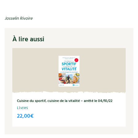
Recettes végétariennes et vegan
Trucs & astuces
Josselin Rivoire
Habitat écologique
Expés
À lire aussi
Conception et gros oeuvre
Trocs & petites annonces
Matériaux écologiques
Appels à témoignage
Énergie
Bonnes adresses
Gestion de l’eau
Liste des pépiniéristes
Entretien de la maison
Mieux consommer
Cuisine du sportif, cuisine de la vitalité – arrêté le 04/10/22
Livres
Décoration et petit bricolage
22,00
€
Santé et bien-être