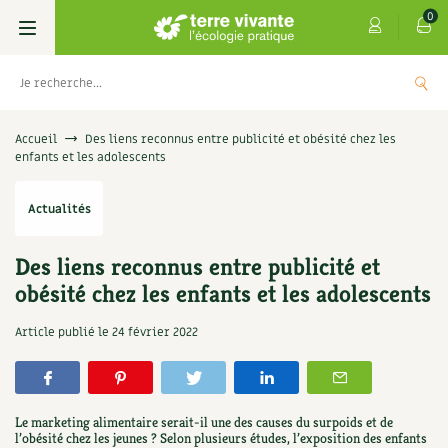
0
Livres
Accueil
Des liens reconnus entre publicité et obésité chez les
enfants et les adolescents
Permaculture, Jardin bio
Les 4 saisons
Actualités
Potager
S’abonner
Boutique
Des liens reconnus entre publicité et
Techniques de jardinage
Se réabonner
Graines, semences
Cartes cadeau
obésité chez les enfants et les adolescents
Les
Don pour soutenir Terre vivante
Verger, arbres
Offrir un abonnement
Potagères
Article publié le
24 février 2022
Centre Terre vivante
+
AJOU
5,00
€
UTER
Petit élevage
Les numéros
Aromatiques
Découvrir le Centre
Infos & conseils
Aménagement jardin
4 saisons
Le marketing alimentaire serait-il une des causes du surpoids et de
Florales
Visiter en famille, entre amis
Jardin bio
Parole libre
l’obésité chez les jeunes ? Selon plusieurs études, l’exposition des enfants