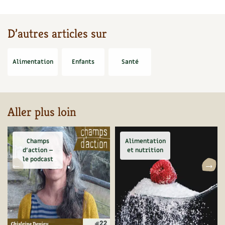
Les plantes et leurs vertus
Soins et cosmétiques au naturel
D’autres articles sur
Société et alternatives
Alimentation
Enfants
Santé
Vivre l’écologie
Protéger la nature
Aller plus loin
Autonomie
Champs
Alimentation
Enfants
d’action –
et nutrition
le podcast
Actions pour la planète
Les 4 saisons
Archives