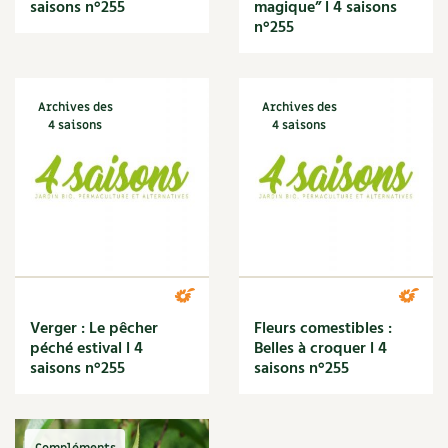
Les sons des poules
saisons n°255
magique” l 4 saisons
Secrets d'abonné
n°255
Carnets de saison
Astuces de jardinier
Autonomie et permaculture avec David
Compléments
L'autonomie au jardin en 12 leçons
Archives des
Archives des
Tous au jardin ! | RCF
Dossier
4 saisons
4 saisons
4 saisons
Actualités
Vidéos et podcasts
Conseils vidéo des
4 saisons
Secrets d’abonné
Verger : Le pêcher
Fleurs comestibles :
péché estival l 4
Belles à croquer l 4
Tous au jardin ! avec Pascal
saisons n°255
saisons n°255
La vie secrète du jardin