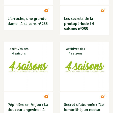
Les plantes et leurs vertus
condimentaires
Rotations et associations
Soins et cosmétiques au naturel
Ravageurs et maladies au jardin
L’arroche, une grande
Les secrets de la
Verger
dame l 4 saisons n°255
photopériode l 4
Société et alternatives
La folle histoire des plantes
saisons n°255
Rencontres
Vivre l’écologie
Santé et bien-être
Les plantes et leurs vertus
Protéger la nature
Archives des
Archives des
Soins et cosmétiques au naturel
4 saisons
4 saisons
Société et alternatives
Autonomie
Protéger la nature
Vivre l'écologie
Enfants
Tutoriels
Vidéos et podcasts
Actions pour la planète
Conseils vidéo des 4 saisons
Jardiner avec les enfants | RCF
Les 4 saisons
La vie secrète du jardin
Pépinière en Anjou : La
Secret d’abonnée : “Le
Le conseil "express" des 4 saisons
Archives
douceur angevine l 4
lombrithé, un nectar