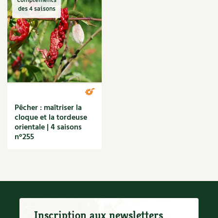
BD : La folle histoire des plantes
Compléments
des 4 saisons
Pêcher : maîtriser la
cloque et la tordeuse
orientale | 4 saisons
n°255
Inscription aux newsletters