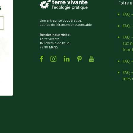
Foire a
s
FAQ 
Une entreprise coopérative,
actrice de l'économie responsable.
FAQ 
Rendez-nous visite !
FAQ 
Terre vivante
169 chemin de Raud
sur n
38710 MENS
leur 
Facebook
Instagram
Linkedin
Pinterest
Youtube
FAQ 
FAQ 
mes 