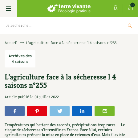
0
Livres
Accueil
L’agriculture face à la sécheresse l 4 saisons n°255
Permaculture, Jardin bio
Archives des
Les 4 saisons
4 saisons
Potager
S’abonner
Boutique
L’agriculture face à la sécheresse l 4
saisons n°255
Techniques de jardinage
Se réabonner
Graines, semences
Cartes cadeau
Les antisèches de Terre vivante : Les
Article publié le
01 juillet 2022
tisanes qui soignent
Verger, arbres
Offrir un abonnement
Potagères
Centre Terre vivante
+
AJOUTE
9,90
€
Petit élevage
Les numéros
Aromatiques
Découvrir le Centre
Infos & conseils
Températures qui battent des records, précipitations trop rares… Le
Aménagement jardin
4 saisons
risque de sécheresse s’intensifie en France. Face à lui, certains
Florales
Visiter en famille, entre amis
Jardin bio
Parole libre
agriculteurs prônent la mise en place de retenues d’eau. Mais il existe