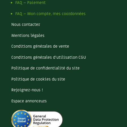
Les plantes et leurs vertus
FAQ – Paiement
FAQ – Mon compte, mes coordonnées
Soins et cosmétiques au naturel
Nous contacter
Société et alternatives
Mentions légales
Vivre l’écologie
Conditions générales de vente
Protéger la nature
Conditions générales d’utilisation CGU
Autonomie
Politique de confidentialité du site
Politique de cookies du site
Enfants
Rejoignez-nous !
Actions pour la planète
Espace annonceurs
Les 4 saisons
Archives