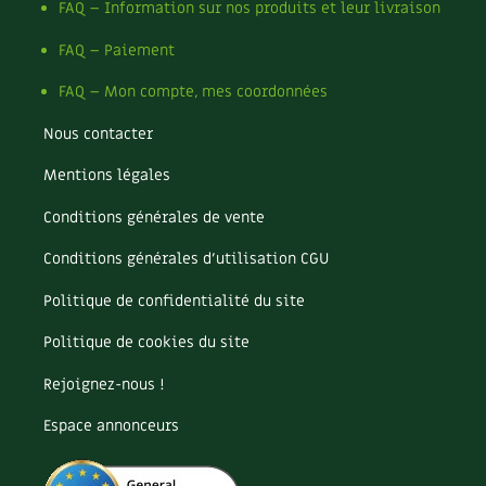
Matériaux écologiques
FAQ – Information sur nos produits et leur livraison
Construction
Recettes végétariennes et vegan
Trucs & astuces
FAQ – Paiement
Finitions
Isolation
Habitat écologique
Expés
FAQ – Mon compte, mes coordonnées
Jardin bio
Nous contacter
Conception et gros oeuvre
Biodiversité
Trocs & petites annonces
Bricolages au jardin
Mentions légales
Matériaux écologiques
Calendrier des travaux du jardin
Appels à témoignage
Calendrier lunaire
Conditions générales de vente
Énergie
Carte climatique
Bonnes adresses
Conditions générales d’utilisation CGU
Cultiver sous serre
Gestion de l’eau
Liste des pépiniéristes
Fiches techniques
Politique de confidentialité du site
Focus sur...
Entretien de la maison
Mieux consommer
Politique de cookies du site
Jardiner en ville
Ornement et aménagement du jardin
Rejoignez-nous !
Décoration et petit bricolage
Outils et ustensiles du jardin
Permaculture et syntropie
Espace annonceurs
Santé et bien-être
Petit élevage
Potager