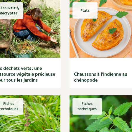
écouvrir &
Plats
décrypter
s déchets verts : une
ssource végétale précieuse
Chaussons à l’indienne au
ur tous les jardins
chénopode
Fiches
Fiches
techniques
techniques