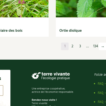
iaire des bois
Ortie dioïque
1
2
3
…
134
→
Foire a
s
FAQ 
Une entreprise coopérative,
actrice de l'économie responsable.
FAQ 
Rendez-nous visite !
FAQ 
Terre vivante