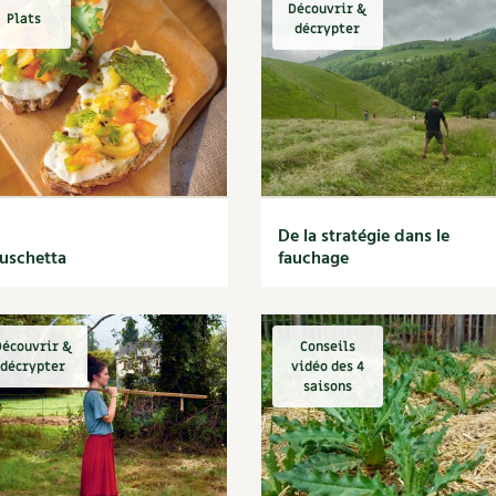
Découvrir &
Plats
décrypter
De la stratégie dans le
uschetta
fauchage
écouvrir &
Conseils
décrypter
vidéo des 4
saisons