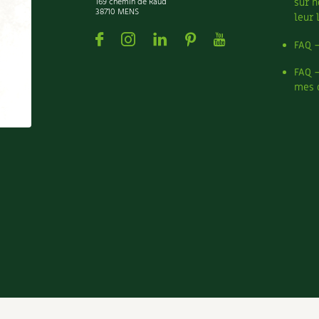
169 chemin de Raud
sur n
38710 MENS
leur 
Facebook
Instagram
Linkedin
Pinterest
Youtube
FAQ 
FAQ 
mes 