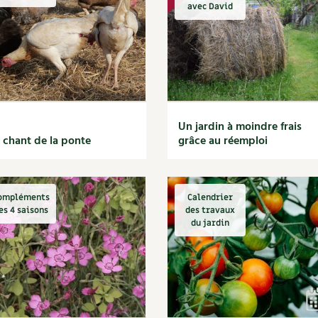
Autonomie
NOUVEAUTÉ
nception et gros oeuvre
avec David
tériaux écologiques
Société, engagement
Enfants
Feuilleter l
ergie
stion de l’eau
Actions pour la planète
tretien de la maison
coration et petit bricolage
Un jardin à moindre frais
 chant de la ponte
grâce au réemploi
ompléments
Calendrier
es 4 saisons
des travaux
du jardin