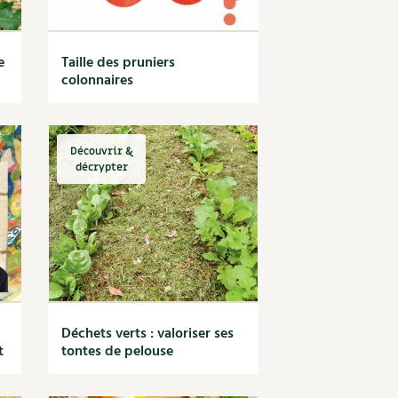
e
Taille des pruniers
colonnaires
Découvrir &
décrypter
Déchets verts : valoriser ses
t
tontes de pelouse