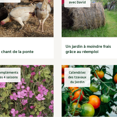
Autonomie
NOUVEAUTÉ
nception et gros oeuvre
avec David
tériaux écologiques
Société, engagement
Enfants
Feuilleter l
ergie
stion de l’eau
Actions pour la planète
tretien de la maison
coration et petit bricolage
Un jardin à moindre frais
 chant de la ponte
grâce au réemploi
ompléments
Calendrier
es 4 saisons
des travaux
du jardin