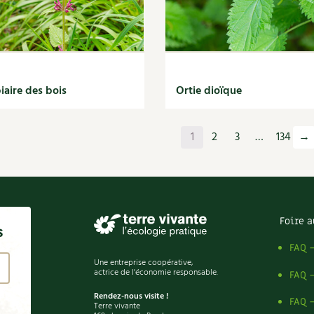
iaire des bois
Ortie dioïque
1
2
3
…
134
→
Foire a
s
FAQ 
Une entreprise coopérative,
actrice de l'économie responsable.
FAQ 
Rendez-nous visite !
FAQ 
Terre vivante