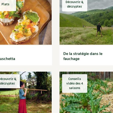
Découvrir &
Plats
décrypter
De la stratégie dans le
uschetta
fauchage
écouvrir &
Conseils
décrypter
vidéo des 4
saisons