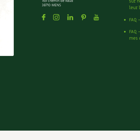
169 chemin de Raud
sur n
38710 MENS
leur 
Facebook
Instagram
Linkedin
Pinterest
Youtube
FAQ 
FAQ 
mes 