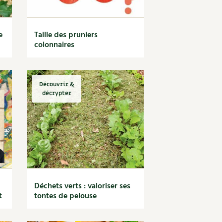
e
Taille des pruniers
colonnaires
Découvrir &
décrypter
Déchets verts : valoriser ses
t
tontes de pelouse