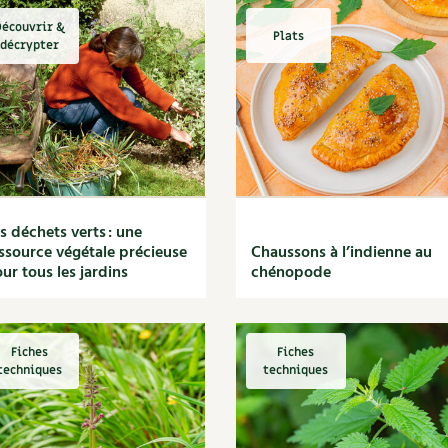
écouvrir &
Plats
décrypter
s déchets verts : une
ssource végétale précieuse
Chaussons à l’indienne au
ur tous les jardins
chénopode
Fiches
Fiches
techniques
techniques