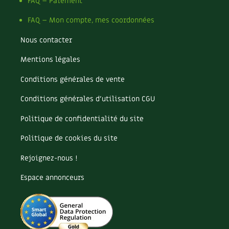
Pomme
FAQ – Paiement
Pomme de terre
FAQ – Mon compte, mes coordonnées
Potager
Potager en lasagnes
Nous contacter
Potimarron
Mentions légales
Poules
Prairie fleurie
Conditions générales de vente
Productif
Purin
Conditions générales d’utilisation CGU
Ravageur
Politique de confidentialité du site
Recette
Récup'
Politique de cookies du site
Recyclage
Rejoignez-nous !
Réparation
Reproduction
Espace annonceurs
Restauration
Rocaille
Ronce (ou mûre de jardin)
Roquette