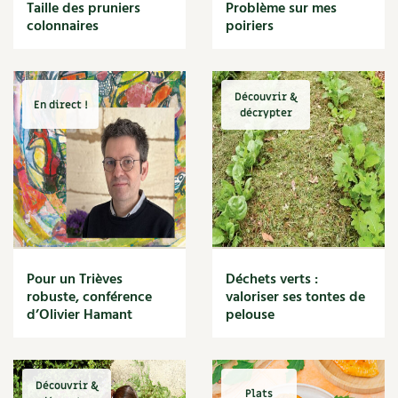
BD : La folle histoire des plantes
Taille des pruniers
Problème sur mes
Cuisine saine
colonnaires
poiriers
Décoration
Dessert
DIY
Eau
Découvrir &
En direct !
Énergie
décrypter
Enfants
Expérimentation
Fleur
Jardin bio
Légumes
Légumineuse
Macérat
Pour un Trièves
Déchets verts :
Maïs doux
robuste, conférence
valoriser ses tontes de
Maison saine
d’Olivier Hamant
pelouse
Mal de gorge
Maladie
Mare
Découvrir &
Marie Chioca
Plats