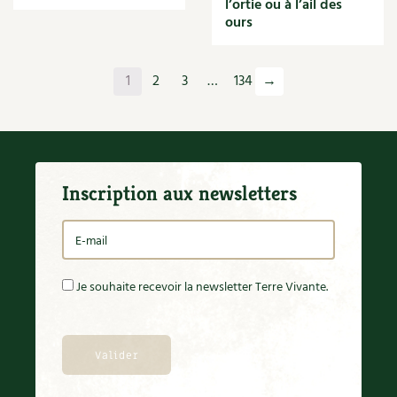
l’ortie ou à l’ail des
Orange
ours
Origan
Ornement
Outil
1
2
3
…
134
→
Outils
Paillage
Paille
Panais
Papier
Inscription aux newsletters
Parasite
Partenariat
Participatif
Patate douce
Pâte
Je souhaite recevoir la newsletter Terre Vivante.
Pâtisson
Patrimoine
Pêche
Pelouse
Pépinières