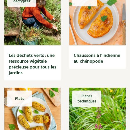
décrypter
Marmite
Massage
Matériaux
Maux
Méditerranéen
Menace
Mésange
Microflore
Les déchets verts : une
Chaussons à l’indienne
Migraine
ressource végétale
au chénopode
précieuse pour tous les
Mode de culture
jardins
Montagne
Mousse
Moutarde
Multiplication
Fiches
Plats
techniques
Mûre
Muret
Muscade
Musique