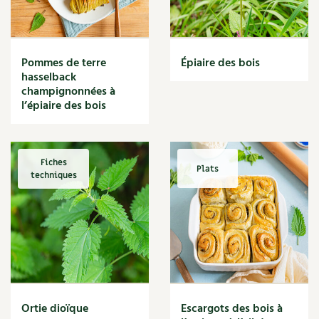
Narcisse
Nature
Nettoyage
Nettoyant
Pommes de terre
Épiaire des bois
Nichoir
hasselback
Noisette
champignonnées à
Noix
l’épiaire des bois
Noix de coco
Nourriture
Nuisibles
Fiches
Plats
Numérique
techniques
Nutriments
Observation
Œuf
Oignon
Oiseaux
Olivier
Optimisation
Ortie dioïque
Escargots des bois à
Optimiser l'espace