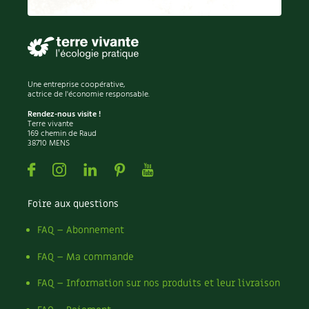
Permaculture
Persil
Pesticides
Petits pois
Piment
Une entreprise coopérative,
Pissenlit
actrice de l'économie responsable.
Pizza
Rendez-nous visite !
Terre vivante
Plantes
169 chemin de Raud
38710 MENS
Plantes d'extérieur
Plantes d'intérieur
Facebook
Instagram
Linkedin
Pinterest
Youtube
Plantes médicinales
Plantes sauvages
Foire aux questions
Plants
Plastique
FAQ – Abonnement
Plat
FAQ – Ma commande
Poireau
Pollinisation
FAQ – Information sur nos produits et leur livraison
Pollution