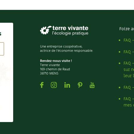
Foire a
s
FAQ 
Une entreprise coopérative,
actrice de l'économie responsable.
FAQ 
Rendez-nous visite !
FAQ 
Terre vivante
169 chemin de Raud
sur n
38710 MENS
leur 
Facebook
Instagram
Linkedin
Pinterest
Youtube
FAQ 
FAQ 
mes 