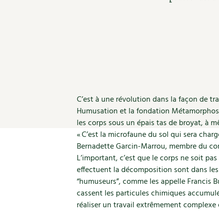
Nouvelles sur le jardin et l’écologie
Biodiversité
Co
Jardiner en ville
Autonomie, bricolage
Ma
Ornement et aménagement du jardin
Prenez-en de la graine !
Én
Bricolages au jardin
Ge
Outils et ustensiles du jardin
Les chroniques de Marie
En
Biodiversité
Dé
Ravageurs et maladies au jardin
C’est à une révolution dans la façon de tra
Petit élevage
Humusation et la fondation Métamorphose
les corps sous un épais tas de broyat, à mê
« C’est la microfaune du sol qui sera char
Bernadette Garcin-Marrou, membre du con
L’important, c’est que le corps ne soit pas
effectuent la décomposition sont dans les
“humuseurs”, comme les appelle Francis B
cassent les particules chimiques accumulé
réaliser un travail extrêmement complexe