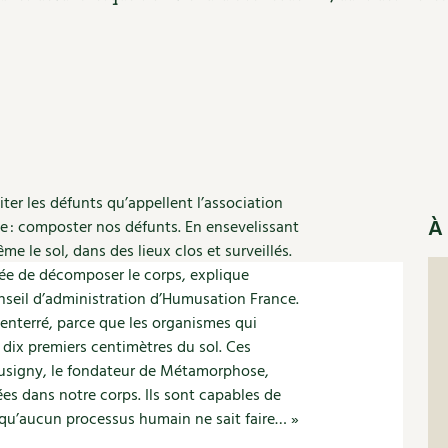
Autonomie
NOUVEAUTÉ
nception et gros oeuvre
tériaux écologiques
Société, engagement
Enfants
Feuilleter l
ergie
stion de l’eau
Actions pour la planète
tretien de la maison
coration et petit bricolage
iter les défunts qu’appellent l’association
À 
 : composter nos défunts. En ensevelissant
me le sol, dans des lieux clos et surveillés.
gée de décomposer le corps, explique
seil d’administration d’Humusation France.
 enterré, parce que les organismes qui
 dix premiers centimètres du sol. Ces
usigny, le fondateur de Métamorphose,
es dans notre corps. Ils sont capables de
 qu’aucun processus humain ne sait faire… »