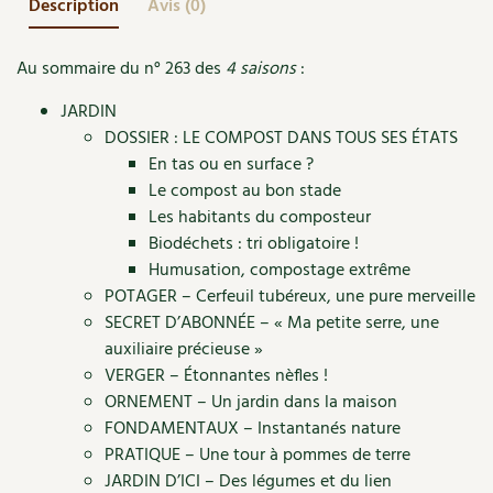
Description
Avis (0)
Accès
Bricolages au jardin
Les chroniques de Marie
Cuisine saine
Le magazine
Les 4 saisons
Séjourner en Trièves
Outils et ustensiles du jardin
Forums
Au sommaire du n° 263 des
4 saisons
:
Manger bio
Stages
Nous contacter
JARDIN
Biodiversité
Jardin bio
DOSSIER : LE COMPOST DANS TOUS SES ÉTATS
Cures, régimes
Cartes cadeau
En tas ou en surface ?
Ravageurs et maladies au jardin
Habitat écologique
Le compost au bon stade
Dessert, Boulangerie
Les habitants du composteur
Petit élevage
Cuisine saine
Biodéchets : tri obligatoire !
Techniques, conservation, organisation
Cuisine saine
Humusation, compostage extrême
Soins naturels
POTAGER – Cerfeuil tubéreux, une pure merveille
Agenda, calendrier
Alimentation et nutrition
SECRET D’ABONNÉE – « Ma petite serre, une
Société et alternatives
auxiliaire précieuse »
NOUVEAUTÉS
Recettes de printemps
VERGER – Étonnantes nèfles !
Les 4 saisons
& vous
ORNEMENT – Un jardin dans la maison
Feuilleter le catalogue
Recettes par type de plat
Questions à la rédaction
FONDAMENTAUX – Instantanés nature
PRATIQUE – Une tour à pommes de terre
Recettes sans gluten
Entre abonné·es
JARDIN D’ICI – Des légumes et du lien