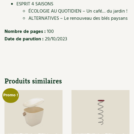
ESPRIT 4 SAISONS
Recettes végétariennes et vegan
Trucs & astuces
ÉCOLOGIE AU QUOTIDIEN – Un café… du jardin !
ALTERNATIVES – Le renouveau des blés paysans
Habitat écologique
Expés
Nombre de pages :
100
Conception et gros oeuvre
Trocs & petites annonces
Date de parution :
29/10/2023
Matériaux écologiques
Appels à témoignage
Énergie
Bonnes adresses
Gestion de l’eau
Produits similaires
Liste des pépiniéristes
Entretien de la maison
Mieux consommer
Promo !
Décoration et petit bricolage
Santé et bien-être