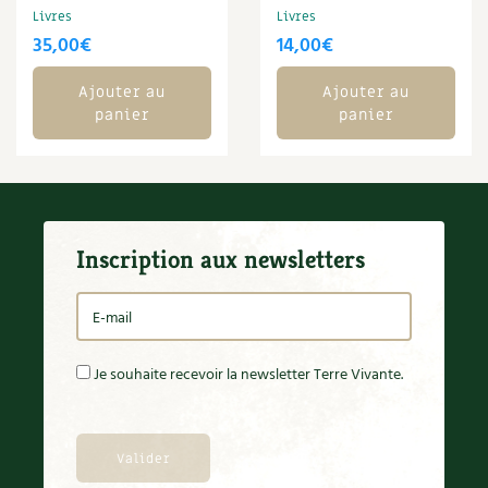
Livres
Livres
Carnets de saison
35,00
€
14,00
€
Compléments
Ajouter au
Ajouter au
panier
panier
Dossier
4 saisons
Actualités
Vidéos et podcasts
Inscription aux newsletters
Conseils vidéo des
4 saisons
Secrets d’abonné
Je souhaite recevoir la newsletter Terre Vivante.
Tous au jardin ! avec Pascal
La vie secrète du jardin