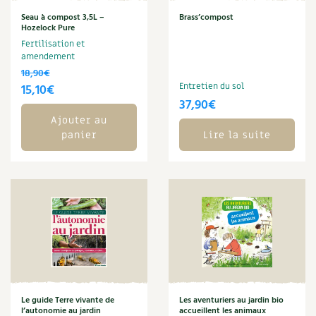
Les plantes et leurs vertus
Seau à compost 3,5L –
Brass’compost
Hozelock Pure
Soins et cosmétiques au naturel
Fertilisation et
amendement
Société et alternatives
18,90
€
Le
Le
15,10
€
Entretien du sol
37,90
€
Vivre l’écologie
prix
prix
Ajouter au
initial
actuel
panier
Lire la suite
Protéger la nature
était :
est :
18,90€.
15,10€.
Autonomie
Enfants
Actions pour la planète
Les 4 saisons
Le guide Terre vivante de
Les aventuriers au jardin bio
Archives
l’autonomie au jardin
accueillent les animaux