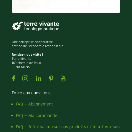
BD : La folle histoire des plantes
Une entreprise coopérative,
actrice de l'économie responsable.
Rendez-nous visite !
Terre vivante
169 chemin de Raud
38710 MENS
Facebook
Instagram
Linkedin
Pinterest
Youtube
Foire aux questions
FAQ – Abonnement
FAQ – Ma commande
FAQ – Information sur nos produits et leur livraison