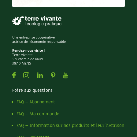
Permaculture
Persil
Pesticides
Petits pois
Piment
Une entreprise coopérative,
Pissenlit
actrice de l'économie responsable.
Pizza
Rendez-nous visite !
Terre vivante
Plantes
169 chemin de Raud
38710 MENS
Plantes d'extérieur
Plantes d'intérieur
Facebook
Instagram
Linkedin
Pinterest
Youtube
Plantes médicinales
Plantes sauvages
Foire aux questions
Plants
Plastique
FAQ – Abonnement
Plat
FAQ – Ma commande
Poireau
Pollinisation
FAQ – Information sur nos produits et leur livraison
Pollution