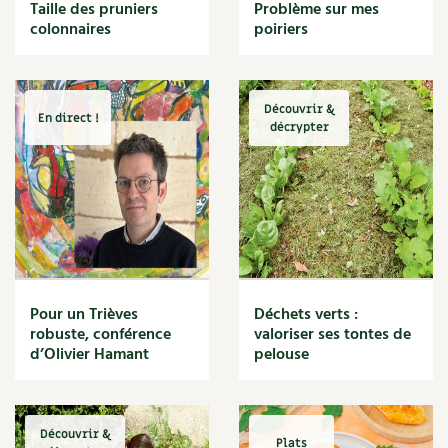
BD : La folle histoire des plantes
Taille des pruniers
Problème sur mes
Cuisine saine
colonnaires
poiriers
Décoration
Dessert
DIY
Eau
Découvrir &
En direct !
Énergie
décrypter
Enfants
Expérimentation
Fleur
Jardin bio
Légumes
Légumineuse
Macérat
Pour un Trièves
Déchets verts :
Maïs doux
robuste, conférence
valoriser ses tontes de
Maison saine
d’Olivier Hamant
pelouse
Mal de gorge
Maladie
Mare
Découvrir &
Marie Chioca
Plats