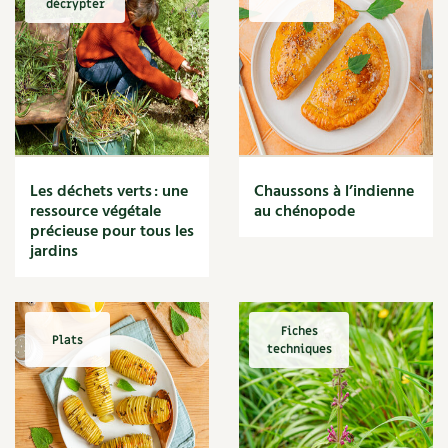
décrypter
Marmite
Massage
Matériaux
Maux
Méditerranéen
Menace
Mésange
Microflore
Les déchets verts : une
Chaussons à l’indienne
Migraine
ressource végétale
au chénopode
précieuse pour tous les
Mode de culture
jardins
Montagne
Mousse
Moutarde
Multiplication
Fiches
Plats
techniques
Mûre
Muret
Muscade
Musique