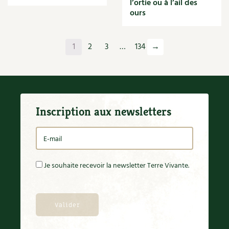
l’ortie ou à l’ail des
Orange
ours
Origan
Ornement
Outil
1
2
3
…
134
→
Outils
Paillage
Paille
Panais
Papier
Inscription aux newsletters
Parasite
Partenariat
Participatif
Patate douce
Pâte
Je souhaite recevoir la newsletter Terre Vivante.
Pâtisson
Patrimoine
Pêche
Pelouse
Pépinières