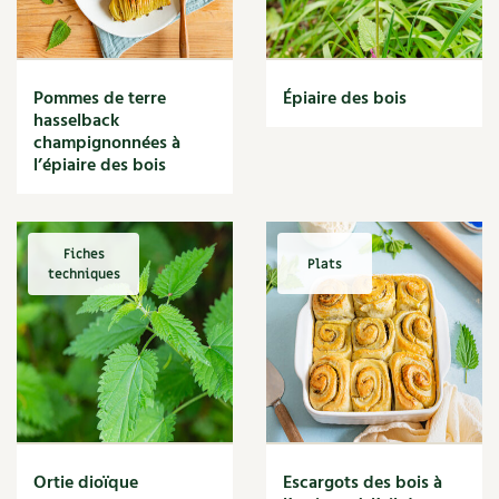
Narcisse
Nature
Nettoyage
Nettoyant
Pommes de terre
Épiaire des bois
Nichoir
hasselback
Noisette
champignonnées à
Noix
l’épiaire des bois
Noix de coco
Nourriture
Nuisibles
Fiches
Plats
Numérique
techniques
Nutriments
Observation
Œuf
Oignon
Oiseaux
Olivier
Optimisation
Ortie dioïque
Escargots des bois à
Optimiser l'espace