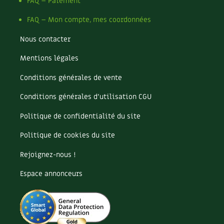
Pomme
FAQ – Paiement
Pomme de terre
FAQ – Mon compte, mes coordonnées
Potager
Potager en lasagnes
Nous contacter
Potimarron
Mentions légales
Poules
Prairie fleurie
Conditions générales de vente
Productif
Purin
Conditions générales d’utilisation CGU
Ravageur
Politique de confidentialité du site
Recette
Récup'
Politique de cookies du site
Recyclage
Rejoignez-nous !
Réparation
Reproduction
Espace annonceurs
Restauration
Rocaille
Ronce (ou mûre de jardin)
Roquette