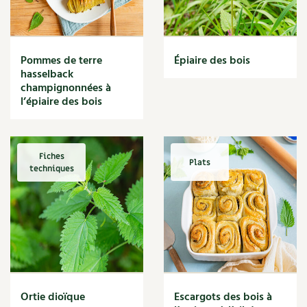
Narcisse
Nature
Nettoyage
Nettoyant
Pommes de terre
Épiaire des bois
Nichoir
hasselback
Noisette
champignonnées à
Noix
l’épiaire des bois
Noix de coco
Nourriture
Nuisibles
Fiches
Plats
Numérique
techniques
Nutriments
Observation
Œuf
Oignon
Oiseaux
Olivier
Optimisation
Ortie dioïque
Escargots des bois à
Optimiser l'espace