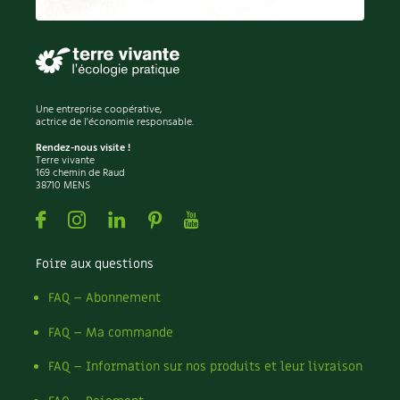
Permaculture
Persil
Pesticides
Petits pois
Piment
Une entreprise coopérative,
Pissenlit
actrice de l'économie responsable.
Pizza
Rendez-nous visite !
Terre vivante
Plantes
169 chemin de Raud
38710 MENS
Plantes d'extérieur
Plantes d'intérieur
Facebook
Instagram
Linkedin
Pinterest
Youtube
Plantes médicinales
Plantes sauvages
Foire aux questions
Plants
Plastique
FAQ – Abonnement
Plat
FAQ – Ma commande
Poireau
Pollinisation
FAQ – Information sur nos produits et leur livraison
Pollution