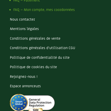
Pomme
FAQ – Paiement
Pomme de terre
FAQ – Mon compte, mes coordonnées
Potager
Potager en lasagnes
Nous contacter
Potimarron
Mentions légales
Poules
Prairie fleurie
Conditions générales de vente
Productif
Purin
Conditions générales d’utilisation CGU
Ravageur
Politique de confidentialité du site
Recette
Récup'
Politique de cookies du site
Recyclage
Rejoignez-nous !
Réparation
Reproduction
Espace annonceurs
Restauration
Rocaille
Ronce (ou mûre de jardin)
Roquette