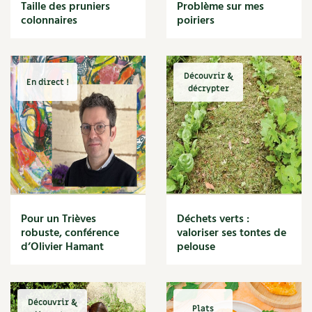
BD : La folle histoire des plantes
Taille des pruniers
Problème sur mes
Cuisine saine
colonnaires
poiriers
Décoration
Dessert
DIY
Eau
Découvrir &
En direct !
Énergie
décrypter
Enfants
Expérimentation
Fleur
Jardin bio
Légumes
Légumineuse
Macérat
Pour un Trièves
Déchets verts :
Maïs doux
robuste, conférence
valoriser ses tontes de
Maison saine
d’Olivier Hamant
pelouse
Mal de gorge
Maladie
Mare
Découvrir &
Marie Chioca
Plats