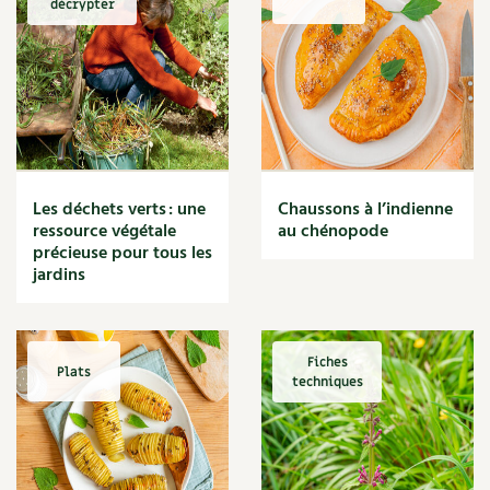
décrypter
Marmite
Massage
Matériaux
Maux
Méditerranéen
Menace
Mésange
Microflore
Les déchets verts : une
Chaussons à l’indienne
Migraine
ressource végétale
au chénopode
précieuse pour tous les
Mode de culture
jardins
Montagne
Mousse
Moutarde
Multiplication
Fiches
Plats
techniques
Mûre
Muret
Muscade
Musique