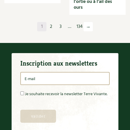
l’ortie ou à l’ail des
Orange
ours
Origan
Ornement
Outil
1
2
3
…
134
→
Outils
Paillage
Paille
Panais
Papier
Inscription aux newsletters
Parasite
Partenariat
Participatif
Patate douce
Pâte
Je souhaite recevoir la newsletter Terre Vivante.
Pâtisson
Patrimoine
Pêche
Pelouse
Pépinières