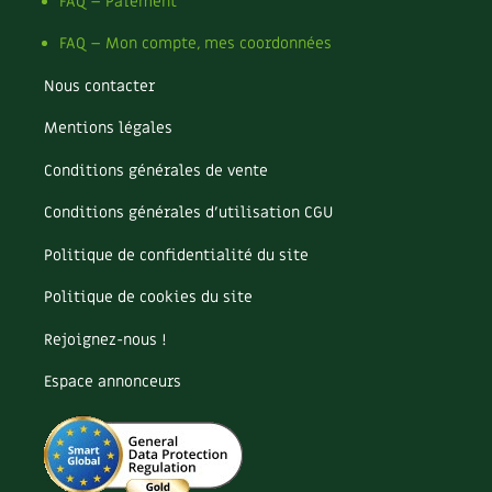
Pomme
FAQ – Paiement
Pomme de terre
FAQ – Mon compte, mes coordonnées
Potager
Potager en lasagnes
Nous contacter
Potimarron
Mentions légales
Poules
Prairie fleurie
Conditions générales de vente
Productif
Purin
Conditions générales d’utilisation CGU
Ravageur
Politique de confidentialité du site
Recette
Récup'
Politique de cookies du site
Recyclage
Rejoignez-nous !
Réparation
Reproduction
Espace annonceurs
Restauration
Rocaille
Ronce (ou mûre de jardin)
Roquette