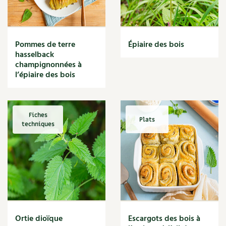
Narcisse
Nature
Nettoyage
Nettoyant
Pommes de terre
Épiaire des bois
Nichoir
hasselback
Noisette
champignonnées à
Noix
l’épiaire des bois
Noix de coco
Nourriture
Nuisibles
Fiches
Plats
Numérique
techniques
Nutriments
Observation
Œuf
Oignon
Oiseaux
Olivier
Optimisation
Ortie dioïque
Escargots des bois à
Optimiser l'espace