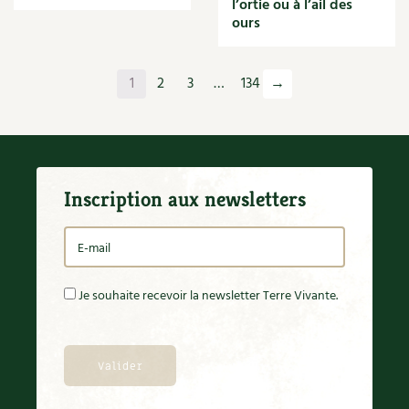
l’ortie ou à l’ail des
Orange
ours
Origan
Ornement
Outil
1
2
3
…
134
→
Outils
Paillage
Paille
Panais
Papier
Inscription aux newsletters
Parasite
Partenariat
Participatif
Patate douce
Pâte
Je souhaite recevoir la newsletter Terre Vivante.
Pâtisson
Patrimoine
Pêche
Pelouse
Pépinières