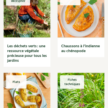
décrypter
Marmite
Massage
Matériaux
Maux
Méditerranéen
Menace
Mésange
Microflore
Les déchets verts : une
Chaussons à l’indienne
Migraine
ressource végétale
au chénopode
précieuse pour tous les
Mode de culture
jardins
Montagne
Mousse
Moutarde
Multiplication
Fiches
Plats
techniques
Mûre
Muret
Muscade
Musique