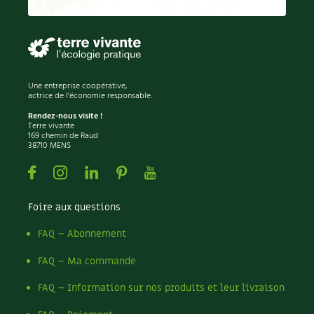
Permaculture
Persil
Pesticides
Petits pois
Piment
Une entreprise coopérative,
Pissenlit
actrice de l'économie responsable.
Pizza
Rendez-nous visite !
Terre vivante
Plantes
169 chemin de Raud
38710 MENS
Plantes d'extérieur
Plantes d'intérieur
Facebook
Instagram
Linkedin
Pinterest
Youtube
Plantes médicinales
Plantes sauvages
Foire aux questions
Plants
Plastique
FAQ – Abonnement
Plat
FAQ – Ma commande
Poireau
Pollinisation
FAQ – Information sur nos produits et leur livraison
Pollution