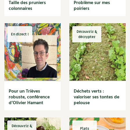
BD : La folle histoire des plantes
Taille des pruniers
Problème sur mes
Cuisine saine
colonnaires
poiriers
Décoration
Dessert
DIY
Eau
Découvrir &
En direct !
Énergie
décrypter
Enfants
Expérimentation
Fleur
Jardin bio
Légumes
Légumineuse
Macérat
Pour un Trièves
Déchets verts :
Maïs doux
robuste, conférence
valoriser ses tontes de
Maison saine
d’Olivier Hamant
pelouse
Mal de gorge
Maladie
Mare
Découvrir &
Marie Chioca
Plats