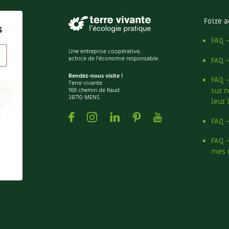
Foire a
s
FAQ 
Une entreprise coopérative,
actrice de l'économie responsable.
FAQ 
Rendez-nous visite !
FAQ 
Terre vivante
169 chemin de Raud
sur n
38710 MENS
leur 
Facebook
Instagram
Linkedin
Pinterest
Youtube
FAQ 
FAQ 
mes 