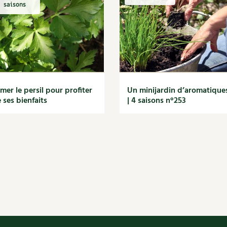
Autonomie
NOUVEAUTÉ
nception et gros oeuvre
saisons
tériaux écologiques
Société, engagement
Enfants
Feuilleter l
ergie
stion de l’eau
Actions pour la planète
tretien de la maison
coration et petit bricolage
mer le persil pour profiter
Un minijardin d’aromatique
 ses bienfaits
| 4 saisons n°253