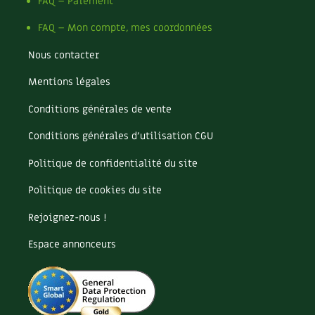
Pomme
FAQ – Paiement
Pomme de terre
FAQ – Mon compte, mes coordonnées
Potager
Potager en lasagnes
Nous contacter
Potimarron
Mentions légales
Poules
Prairie fleurie
Conditions générales de vente
Productif
Purin
Conditions générales d’utilisation CGU
Ravageur
Politique de confidentialité du site
Recette
Récup'
Politique de cookies du site
Recyclage
Rejoignez-nous !
Réparation
Reproduction
Espace annonceurs
Restauration
Rocaille
Ronce (ou mûre de jardin)
Roquette