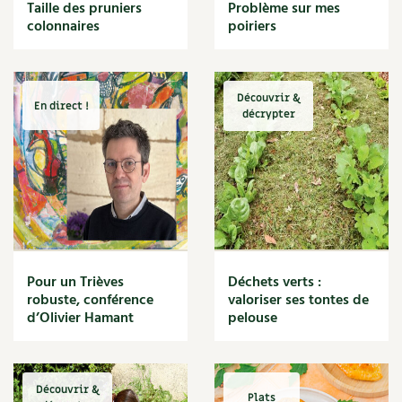
BD : La folle histoire des plantes
Taille des pruniers
Problème sur mes
Cuisine saine
colonnaires
poiriers
Décoration
Dessert
DIY
Eau
Découvrir &
En direct !
Énergie
décrypter
Enfants
Expérimentation
Fleur
Jardin bio
Légumes
Légumineuse
Macérat
Pour un Trièves
Déchets verts :
Maïs doux
robuste, conférence
valoriser ses tontes de
Maison saine
d’Olivier Hamant
pelouse
Mal de gorge
Maladie
Mare
Découvrir &
Marie Chioca
Plats