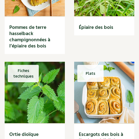
Narcisse
Nature
Nettoyage
Nettoyant
Pommes de terre
Épiaire des bois
Nichoir
hasselback
Noisette
champignonnées à
Noix
l’épiaire des bois
Noix de coco
Nourriture
Nuisibles
Fiches
Plats
Numérique
techniques
Nutriments
Observation
Œuf
Oignon
Oiseaux
Olivier
Optimisation
Ortie dioïque
Escargots des bois à
Optimiser l'espace