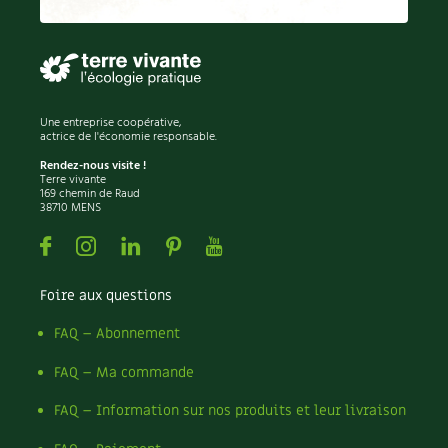
Permaculture
Persil
Pesticides
Petits pois
Piment
Une entreprise coopérative,
Pissenlit
actrice de l'économie responsable.
Pizza
Rendez-nous visite !
Terre vivante
Plantes
169 chemin de Raud
38710 MENS
Plantes d'extérieur
Plantes d'intérieur
Facebook
Instagram
Linkedin
Pinterest
Youtube
Plantes médicinales
Plantes sauvages
Foire aux questions
Plants
Plastique
FAQ – Abonnement
Plat
FAQ – Ma commande
Poireau
Pollinisation
FAQ – Information sur nos produits et leur livraison
Pollution