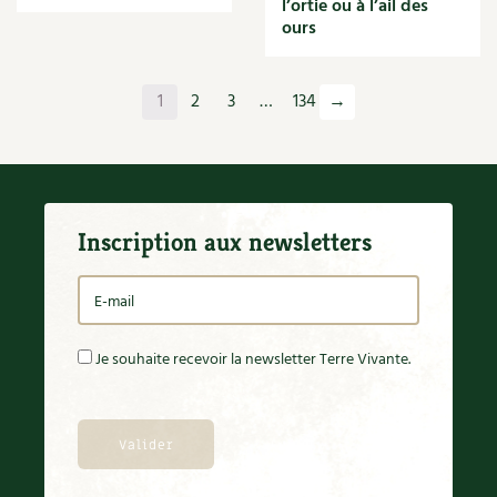
l’ortie ou à l’ail des
Orange
ours
Origan
Ornement
Outil
1
2
3
…
134
→
Outils
Paillage
Paille
Panais
Papier
Inscription aux newsletters
Parasite
Partenariat
Participatif
Patate douce
Pâte
Je souhaite recevoir la newsletter Terre Vivante.
Pâtisson
Patrimoine
Pêche
Pelouse
Pépinières