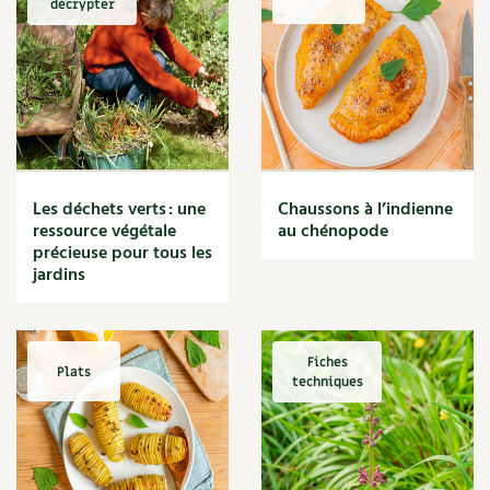
décrypter
Marmite
Massage
Matériaux
Maux
Méditerranéen
Menace
Mésange
Microflore
Les déchets verts : une
Chaussons à l’indienne
Migraine
ressource végétale
au chénopode
précieuse pour tous les
Mode de culture
jardins
Montagne
Mousse
Moutarde
Multiplication
Fiches
Plats
techniques
Mûre
Muret
Muscade
Musique