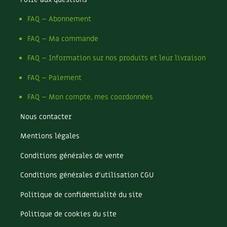
Les sons des poules
Secrets d'abonné
Carnets de saison
FAQ – Abonnement
Astuces de jardinier
Autonomie et permaculture avec David
Compléments
FAQ – Ma commande
L'autonomie au jardin en 12 leçons
FAQ – Information sur nos produits et leur livraison
Tous au jardin ! | RCF
Dossier
4 saisons
FAQ – Paiement
Actualités
FAQ – Mon compte, mes coordonnées
Vidéos et podcasts
Nous contacter
Conseils vidéo des
4 saisons
Mentions légales
Conditions générales de vente
Secrets d’abonné
Conditions générales d’utilisation CGU
Tous au jardin ! avec Pascal
Politique de confidentialité du site
La vie secrète du jardin
Politique de cookies du site