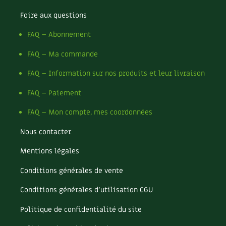
Les plantes et leurs vertus
condimentaires
Foire aux questions
Rotations et associations
Soins et cosmétiques au naturel
Ravageurs et maladies au jardin
FAQ – Abonnement
Verger
Société et alternatives
FAQ – Ma commande
La folle histoire des plantes
Rencontres
Vivre l’écologie
FAQ – Information sur nos produits et leur livraison
Santé et bien-être
Les plantes et leurs vertus
FAQ – Paiement
Protéger la nature
Soins et cosmétiques au naturel
FAQ – Mon compte, mes coordonnées
Société et alternatives
Autonomie
Protéger la nature
Nous contacter
Vivre l'écologie
Enfants
Mentions légales
Tutoriels
Vidéos et podcasts
Actions pour la planète
Conditions générales de vente
Conseils vidéo des 4 saisons
Jardiner avec les enfants | RCF
Conditions générales d’utilisation CGU
Les 4 saisons
La vie secrète du jardin
Politique de confidentialité du site
Le conseil "express" des 4 saisons
Archives