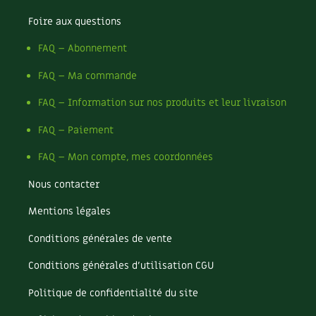
Les plantes et leurs vertus
condimentaires
Foire aux questions
Rotations et associations
Soins et cosmétiques au naturel
Ravageurs et maladies au jardin
FAQ – Abonnement
Verger
Société et alternatives
FAQ – Ma commande
La folle histoire des plantes
Rencontres
Vivre l’écologie
FAQ – Information sur nos produits et leur livraison
Santé et bien-être
Les plantes et leurs vertus
FAQ – Paiement
Protéger la nature
Soins et cosmétiques au naturel
FAQ – Mon compte, mes coordonnées
Société et alternatives
Autonomie
Protéger la nature
Nous contacter
Vivre l'écologie
Enfants
Mentions légales
Tutoriels
Vidéos et podcasts
Actions pour la planète
Conditions générales de vente
Conseils vidéo des 4 saisons
Jardiner avec les enfants | RCF
Conditions générales d’utilisation CGU
Les 4 saisons
La vie secrète du jardin
Politique de confidentialité du site
Le conseil "express" des 4 saisons
Archives