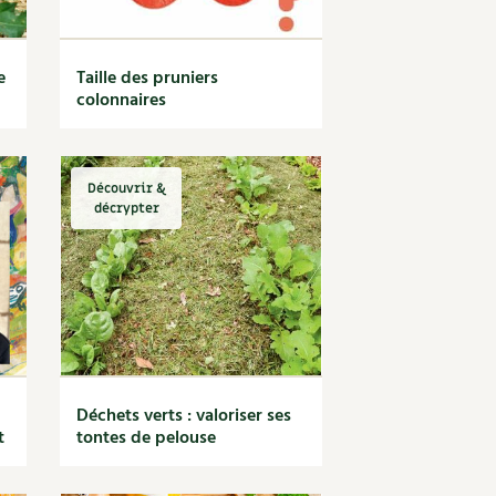
e
Taille des pruniers
colonnaires
Découvrir &
décrypter
Déchets verts : valoriser ses
t
tontes de pelouse