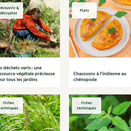
écouvrir &
Plats
décrypter
s déchets verts : une
ssource végétale précieuse
Chaussons à l’indienne au
ur tous les jardins
chénopode
Fiches
Fiches
techniques
techniques