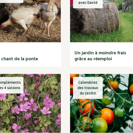
Autonomie
NOUVEAUTÉ
nception et gros oeuvre
avec David
tériaux écologiques
Société, engagement
Enfants
Feuilleter l
ergie
stion de l’eau
Actions pour la planète
tretien de la maison
coration et petit bricolage
Un jardin à moindre frais
 chant de la ponte
grâce au réemploi
ompléments
Calendrier
es 4 saisons
des travaux
du jardin