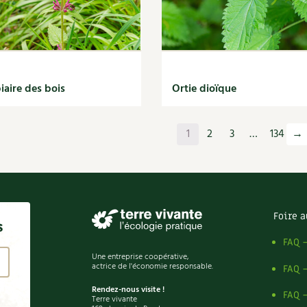
iaire des bois
Ortie dioïque
1
2
3
…
134
→
Foire a
s
FAQ 
Une entreprise coopérative,
actrice de l'économie responsable.
FAQ 
Rendez-nous visite !
FAQ 
Terre vivante