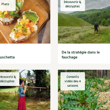
Découvrir &
Plats
décrypter
De la stratégie dans le
uschetta
fauchage
écouvrir &
Conseils
décrypter
vidéo des 4
saisons