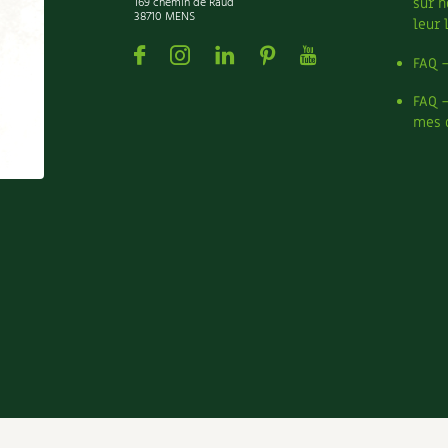
169 chemin de Raud
sur n
38710 MENS
leur 
Facebook
Instagram
Linkedin
Pinterest
Youtube
FAQ 
FAQ 
mes 