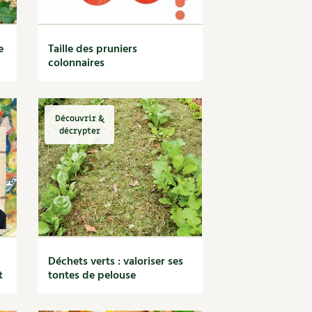
e
Taille des pruniers
colonnaires
Découvrir &
décrypter
Déchets verts : valoriser ses
t
tontes de pelouse