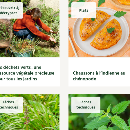
écouvrir &
Plats
décrypter
s déchets verts : une
ssource végétale précieuse
Chaussons à l’indienne au
ur tous les jardins
chénopode
Fiches
Fiches
techniques
techniques