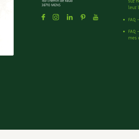
169 chemin de Raud
sur n
38710 MENS
leur 
Facebook
Instagram
Linkedin
Pinterest
Youtube
FAQ 
FAQ 
mes 