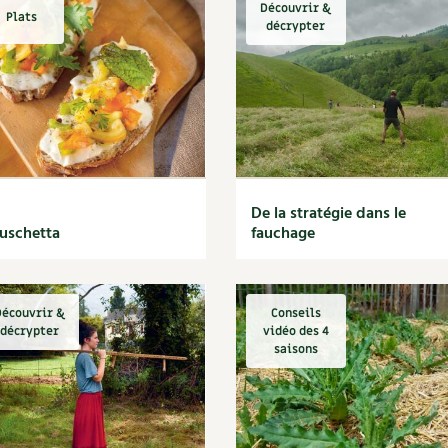
Découvrir &
Plats
décrypter
De la stratégie dans le
uschetta
fauchage
écouvrir &
Conseils
décrypter
vidéo des 4
saisons