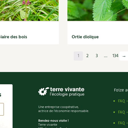
iaire des bois
Ortie dioïque
1
2
3
…
134
→
Foire a
s
FAQ 
Une entreprise coopérative,
actrice de l'économie responsable.
FAQ 
Rendez-nous visite !
FAQ 
Terre vivante