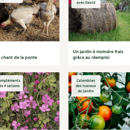
Autonomie
NOUVEAUTÉ
nception et gros oeuvre
avec David
tériaux écologiques
Société, engagement
Enfants
Feuilleter l
ergie
stion de l’eau
Actions pour la planète
tretien de la maison
coration et petit bricolage
Un jardin à moindre frais
 chant de la ponte
grâce au réemploi
ompléments
Calendrier
es 4 saisons
des travaux
du jardin