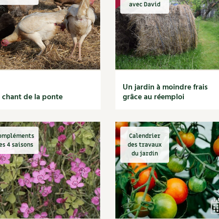
Autonomie
NOUVEAUTÉ
nception et gros oeuvre
avec David
tériaux écologiques
Société, engagement
Enfants
Feuilleter l
ergie
stion de l’eau
Actions pour la planète
tretien de la maison
coration et petit bricolage
Un jardin à moindre frais
 chant de la ponte
grâce au réemploi
ompléments
Calendrier
es 4 saisons
des travaux
du jardin