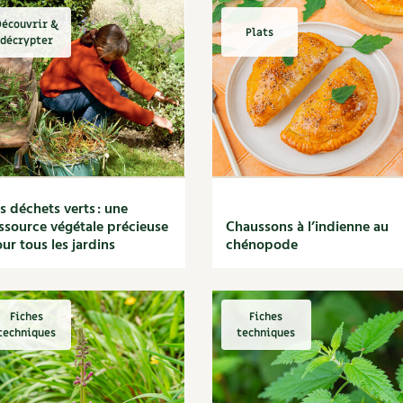
écouvrir &
Plats
décrypter
s déchets verts : une
ssource végétale précieuse
Chaussons à l’indienne au
ur tous les jardins
chénopode
Fiches
Fiches
techniques
techniques