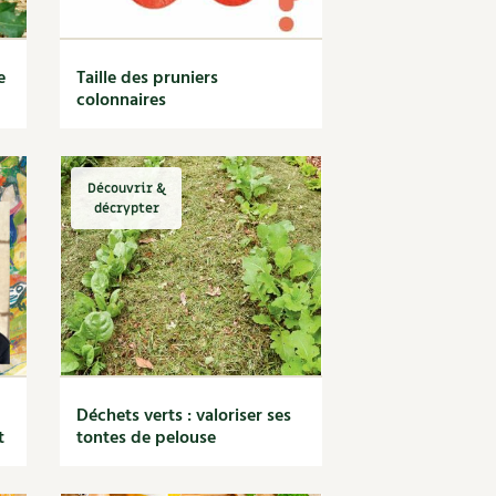
e
Taille des pruniers
colonnaires
Découvrir &
décrypter
Déchets verts : valoriser ses
t
tontes de pelouse