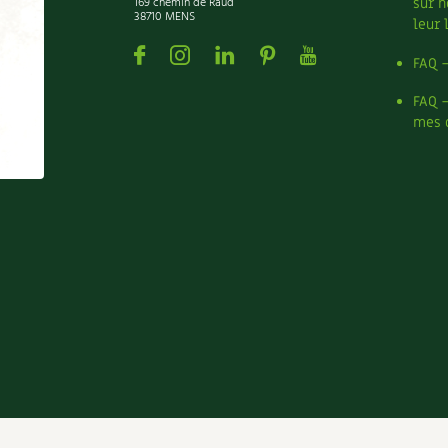
169 chemin de Raud
sur n
38710 MENS
leur 
Facebook
Instagram
Linkedin
Pinterest
Youtube
FAQ 
FAQ 
mes 