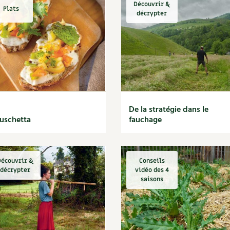
Découvrir &
Plats
décrypter
De la stratégie dans le
uschetta
fauchage
écouvrir &
Conseils
décrypter
vidéo des 4
saisons