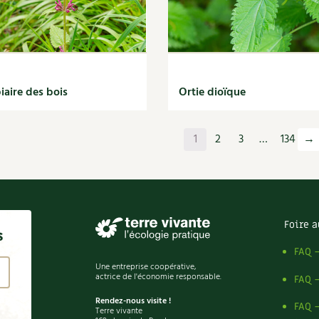
iaire des bois
Ortie dioïque
1
2
3
…
134
→
Foire a
s
FAQ 
Une entreprise coopérative,
actrice de l'économie responsable.
FAQ 
Rendez-nous visite !
FAQ 
Terre vivante