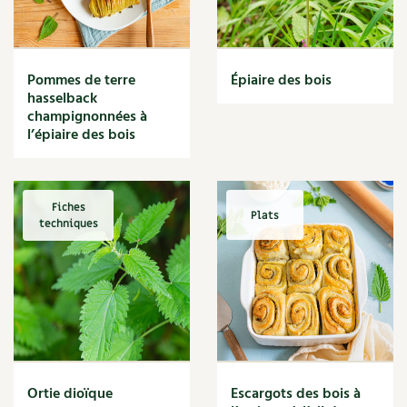
Narcisse
Nature
Nettoyage
Nettoyant
Pommes de terre
Épiaire des bois
Nichoir
hasselback
Noisette
champignonnées à
Noix
l’épiaire des bois
Noix de coco
Nourriture
Nuisibles
Fiches
Plats
Numérique
techniques
Nutriments
Observation
Œuf
Oignon
Oiseaux
Olivier
Optimisation
Ortie dioïque
Escargots des bois à
Optimiser l'espace