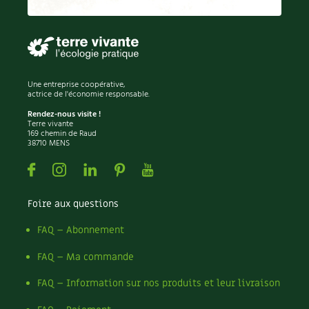
Permaculture
Persil
Pesticides
Petits pois
Piment
Une entreprise coopérative,
Pissenlit
actrice de l'économie responsable.
Pizza
Rendez-nous visite !
Terre vivante
Plantes
169 chemin de Raud
38710 MENS
Plantes d'extérieur
Plantes d'intérieur
Facebook
Instagram
Linkedin
Pinterest
Youtube
Plantes médicinales
Plantes sauvages
Foire aux questions
Plants
Plastique
FAQ – Abonnement
Plat
FAQ – Ma commande
Poireau
Pollinisation
FAQ – Information sur nos produits et leur livraison
Pollution