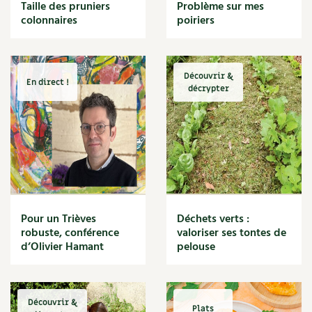
BD : La folle histoire des plantes
Taille des pruniers
Problème sur mes
Cuisine saine
colonnaires
poiriers
Décoration
Dessert
DIY
Eau
Découvrir &
En direct !
Énergie
décrypter
Enfants
Expérimentation
Fleur
Jardin bio
Légumes
Légumineuse
Macérat
Pour un Trièves
Déchets verts :
Maïs doux
robuste, conférence
valoriser ses tontes de
Maison saine
d’Olivier Hamant
pelouse
Mal de gorge
Maladie
Mare
Découvrir &
Marie Chioca
Plats