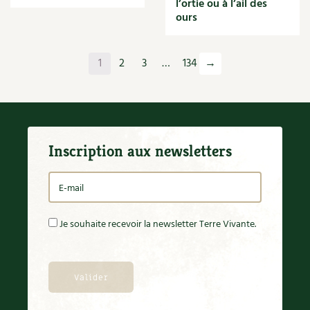
l’ortie ou à l’ail des
Orange
ours
Origan
Ornement
Outil
1
2
3
…
134
→
Outils
Paillage
Paille
Panais
Papier
Inscription aux newsletters
Parasite
Partenariat
Participatif
Patate douce
Pâte
Je souhaite recevoir la newsletter Terre Vivante.
Pâtisson
Patrimoine
Pêche
Pelouse
Pépinières