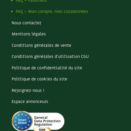
Pomme
FAQ – Paiement
Pomme de terre
FAQ – Mon compte, mes coordonnées
Potager
Potager en lasagnes
Nous contacter
Potimarron
Mentions légales
Poules
Prairie fleurie
Conditions générales de vente
Productif
Purin
Conditions générales d’utilisation CGU
Ravageur
Politique de confidentialité du site
Recette
Récup'
Politique de cookies du site
Recyclage
Rejoignez-nous !
Réparation
Reproduction
Espace annonceurs
Restauration
Rocaille
Ronce (ou mûre de jardin)
Roquette