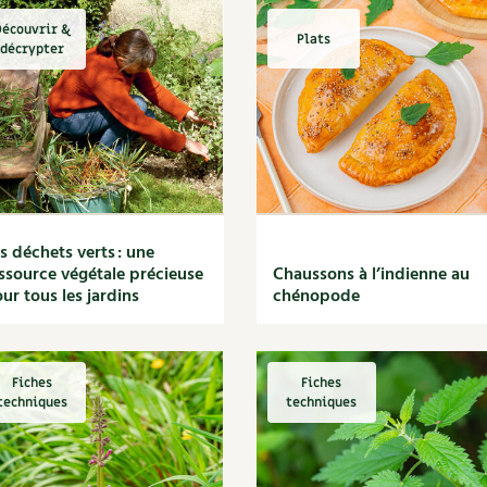
écouvrir &
Plats
décrypter
s déchets verts : une
ssource végétale précieuse
Chaussons à l’indienne au
ur tous les jardins
chénopode
Fiches
Fiches
techniques
techniques