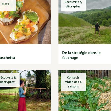
Découvrir &
Plats
décrypter
De la stratégie dans le
uschetta
fauchage
écouvrir &
Conseils
décrypter
vidéo des 4
saisons