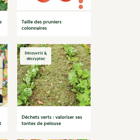
e
Taille des pruniers
colonnaires
Découvrir &
décrypter
Déchets verts : valoriser ses
t
tontes de pelouse