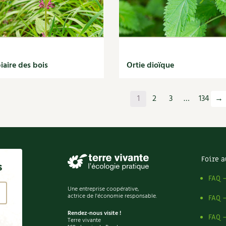
iaire des bois
Ortie dioïque
1
2
3
…
134
→
Foire a
s
FAQ 
Une entreprise coopérative,
actrice de l'économie responsable.
FAQ 
Rendez-nous visite !
FAQ 
Terre vivante