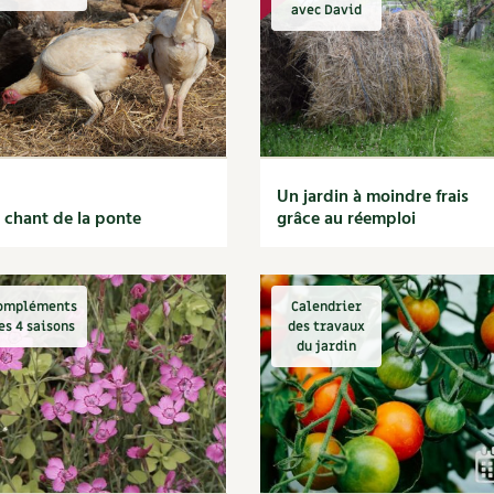
Autonomie
NOUVEAUTÉ
nception et gros oeuvre
avec David
tériaux écologiques
Société, engagement
Enfants
Feuilleter l
ergie
stion de l’eau
Actions pour la planète
tretien de la maison
coration et petit bricolage
Un jardin à moindre frais
 chant de la ponte
grâce au réemploi
ompléments
Calendrier
es 4 saisons
des travaux
du jardin