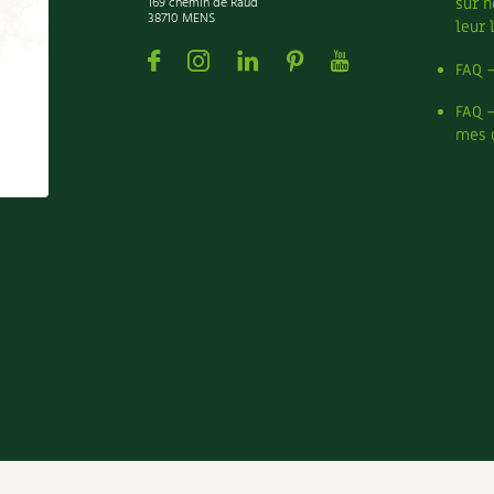
169 chemin de Raud
sur n
38710 MENS
leur 
Facebook
Instagram
Linkedin
Pinterest
Youtube
FAQ 
FAQ 
mes 