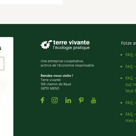
Foire a
s
FAQ 
Une entreprise coopérative,
actrice de l'économie responsable.
FAQ 
Rendez-nous visite !
FAQ 
Terre vivante
169 chemin de Raud
sur n
38710 MENS
leur 
Facebook
Instagram
Linkedin
Pinterest
Youtube
FAQ 
FAQ 
mes 