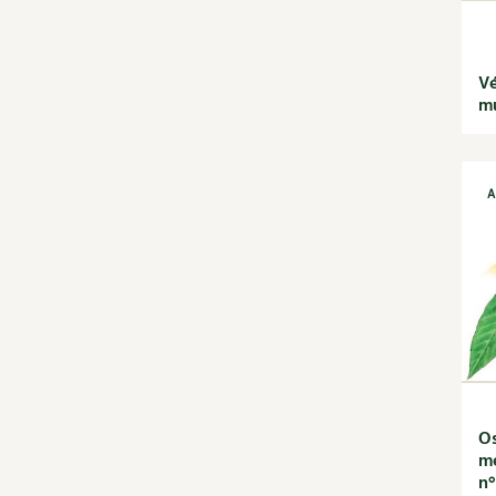
Recettes de printemps
Recettes par régimes
alimentaires
Vé
Recettes sans gluten
mu
Recettes végétariennes
et vegan
Recettes par type de plat
A
Bases
Boissons
Desserts
Entrées
Petit déjeuner et
goûter
Plats
Découvrir & décrypter
DIY
Os
Dossier
mé
Enfants
n