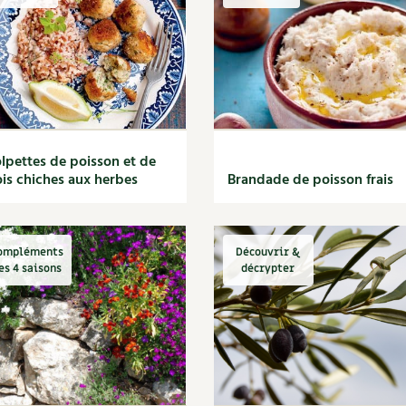
Autonomie
NOUVEAUTÉ
nception et gros oeuvre
tériaux écologiques
Société, engagement
Enfants
Feuilleter l
ergie
stion de l’eau
Actions pour la planète
tretien de la maison
coration et petit bricolage
lpettes de poisson et de
is chiches aux herbes
Brandade de poisson frais
ompléments
Découvrir &
es 4 saisons
décrypter