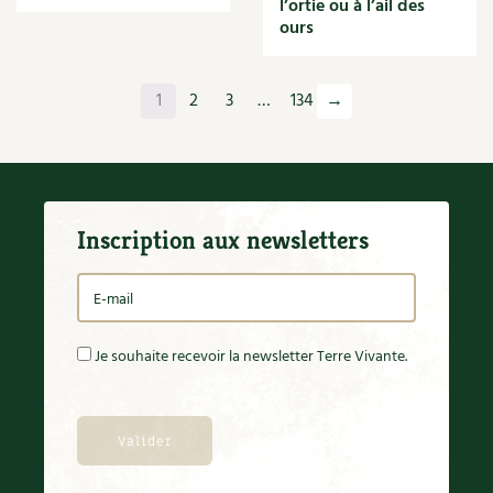
l’ortie ou à l’ail des
Orange
ours
Origan
Ornement
Outil
1
2
3
…
134
→
Outils
Paillage
Paille
Panais
Papier
Inscription aux newsletters
Parasite
Partenariat
Participatif
Patate douce
Pâte
Je souhaite recevoir la newsletter Terre Vivante.
Pâtisson
Patrimoine
Pêche
Pelouse
Pépinières