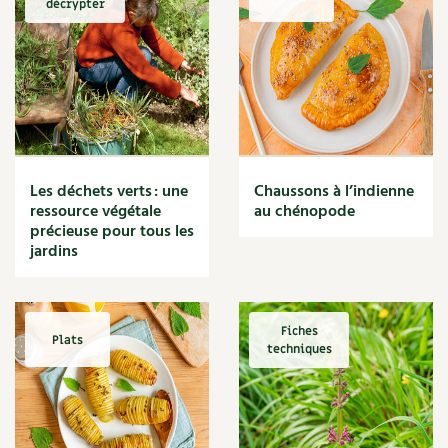
décrypter
Marmite
Massage
Matériaux
Maux
Méditerranéen
Menace
Mésange
Microflore
Les déchets verts : une
Chaussons à l’indienne
Migraine
ressource végétale
au chénopode
précieuse pour tous les
Mode de culture
jardins
Montagne
Mousse
Moutarde
Multiplication
Fiches
Plats
techniques
Mûre
Muret
Muscade
Musique