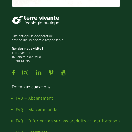
Permaculture
Persil
Pesticides
Petits pois
Piment
Une entreprise coopérative,
Pissenlit
actrice de l'économie responsable.
Pizza
Rendez-nous visite !
Terre vivante
Plantes
169 chemin de Raud
38710 MENS
Plantes d'extérieur
Plantes d'intérieur
Facebook
Instagram
Linkedin
Pinterest
Youtube
Plantes médicinales
Plantes sauvages
Foire aux questions
Plants
Plastique
FAQ – Abonnement
Plat
FAQ – Ma commande
Poireau
Pollinisation
FAQ – Information sur nos produits et leur livraison
Pollution