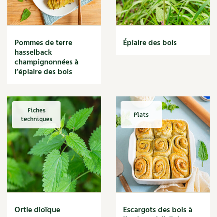
Narcisse
Nature
Nettoyage
Nettoyant
Pommes de terre
Épiaire des bois
Nichoir
hasselback
Noisette
champignonnées à
Noix
l’épiaire des bois
Noix de coco
Nourriture
Nuisibles
Fiches
Plats
Numérique
techniques
Nutriments
Observation
Œuf
Oignon
Oiseaux
Olivier
Optimisation
Ortie dioïque
Escargots des bois à
Optimiser l'espace