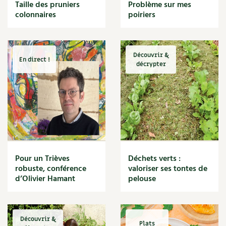
BD : La folle histoire des plantes
Taille des pruniers
Problème sur mes
Cuisine saine
colonnaires
poiriers
Décoration
Dessert
DIY
Eau
Découvrir &
En direct !
Énergie
décrypter
Enfants
Expérimentation
Fleur
Jardin bio
Légumes
Légumineuse
Macérat
Pour un Trièves
Déchets verts :
Maïs doux
robuste, conférence
valoriser ses tontes de
Maison saine
d’Olivier Hamant
pelouse
Mal de gorge
Maladie
Mare
Découvrir &
Marie Chioca
Plats