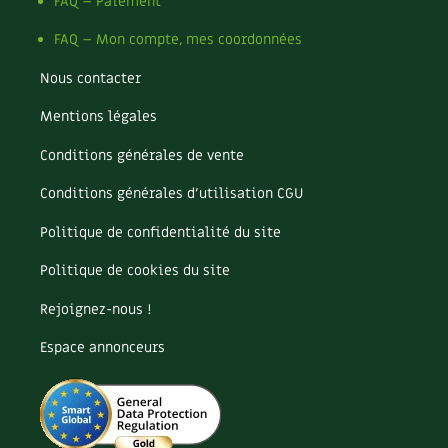
Pomme
FAQ – Paiement
Pomme de terre
FAQ – Mon compte, mes coordonnées
Potager
Potager en lasagnes
Nous contacter
Potimarron
Mentions légales
Poules
Prairie fleurie
Conditions générales de vente
Productif
Purin
Conditions générales d’utilisation CGU
Ravageur
Politique de confidentialité du site
Recette
Récup'
Politique de cookies du site
Recyclage
Rejoignez-nous !
Réparation
Reproduction
Espace annonceurs
Restauration
Rocaille
Ronce (ou mûre de jardin)
Roquette