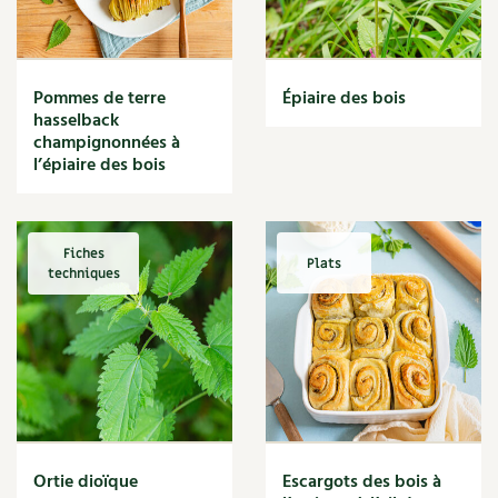
Narcisse
Nature
Nettoyage
Nettoyant
Pommes de terre
Épiaire des bois
Nichoir
hasselback
Noisette
champignonnées à
Noix
l’épiaire des bois
Noix de coco
Nourriture
Nuisibles
Fiches
Plats
Numérique
techniques
Nutriments
Observation
Œuf
Oignon
Oiseaux
Olivier
Optimisation
Ortie dioïque
Escargots des bois à
Optimiser l'espace