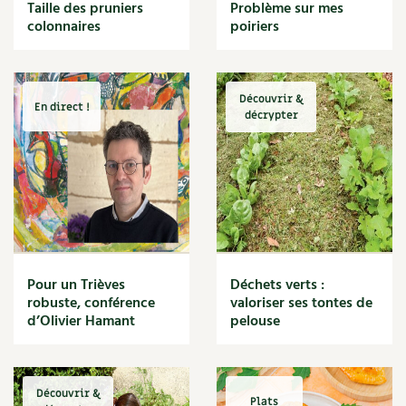
BD : La folle histoire des plantes
Taille des pruniers
Problème sur mes
Cuisine saine
colonnaires
poiriers
Décoration
Dessert
DIY
Eau
Découvrir &
En direct !
Énergie
décrypter
Enfants
Expérimentation
Fleur
Jardin bio
Légumes
Légumineuse
Macérat
Pour un Trièves
Déchets verts :
Maïs doux
robuste, conférence
valoriser ses tontes de
Maison saine
d’Olivier Hamant
pelouse
Mal de gorge
Maladie
Mare
Découvrir &
Marie Chioca
Plats