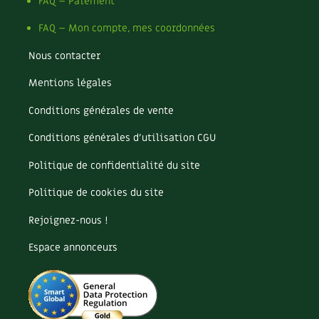
Pomme
FAQ – Paiement
Pomme de terre
FAQ – Mon compte, mes coordonnées
Potager
Potager en lasagnes
Nous contacter
Potimarron
Mentions légales
Poules
Prairie fleurie
Conditions générales de vente
Productif
Purin
Conditions générales d’utilisation CGU
Ravageur
Politique de confidentialité du site
Recette
Récup'
Politique de cookies du site
Recyclage
Rejoignez-nous !
Réparation
Reproduction
Espace annonceurs
Restauration
Rocaille
Ronce (ou mûre de jardin)
Roquette