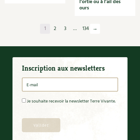
l’ortie ou à l’ail des
Orange
ours
Origan
Ornement
Outil
1
2
3
…
134
→
Outils
Paillage
Paille
Panais
Papier
Inscription aux newsletters
Parasite
Partenariat
Participatif
Patate douce
Pâte
Je souhaite recevoir la newsletter Terre Vivante.
Pâtisson
Patrimoine
Pêche
Pelouse
Pépinières