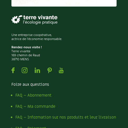
Permaculture
Persil
Pesticides
Petits pois
Piment
Une entreprise coopérative,
Pissenlit
actrice de l'économie responsable.
Pizza
Rendez-nous visite !
Terre vivante
Plantes
169 chemin de Raud
38710 MENS
Plantes d'extérieur
Plantes d'intérieur
Facebook
Instagram
Linkedin
Pinterest
Youtube
Plantes médicinales
Plantes sauvages
Foire aux questions
Plants
Plastique
FAQ – Abonnement
Plat
FAQ – Ma commande
Poireau
Pollinisation
FAQ – Information sur nos produits et leur livraison
Pollution