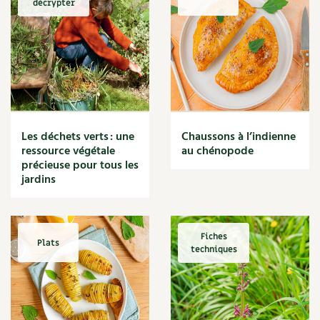
décrypter
Marmite
Massage
Matériaux
Maux
Méditerranéen
Menace
Mésange
Microflore
Les déchets verts : une
Chaussons à l’indienne
Migraine
ressource végétale
au chénopode
précieuse pour tous les
Mode de culture
jardins
Montagne
Mousse
Moutarde
Multiplication
Fiches
Plats
techniques
Mûre
Muret
Muscade
Musique