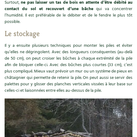
Surtout,
ne pas laisser un tas de bois en attente d’être débité au
contact du sol et recouvert d’une bâche
qui va concentrer
Recettes végétariennes et vegan
Trucs & astuces
l’humidité. Il est préférable de le débiter et de le fendre le plus tôt
possible.
Habitat écologique
Expés
Le stockage
Conception et gros oeuvre
Trocs & petites annonces
Il y a ensuite plusieurs techniques pour monter les piles et éviter
qu’elles ne dégringolent. Avec des longueurs conséquentes (au-delà
Matériaux écologiques
Appels à témoignage
de 50 cm), on peut croiser les bûches à chaque extrémité de la pile
afin de bloquer celle-ci. Avec des bûches plus courtes (33 cm), c’est
Énergie
Bonnes adresses
plus compliqué. Mieux vaut prévoir un mur ou un système de pieux en
châtaignier qui permette de retenir la pile. On peut aussi se servir des
Gestion de l’eau
Liste des pépiniéristes
palettes pour y glisser des planches verticales vissées à leur base sur
celles-ci et liaisonnées entre elles au-dessus de la pile.
Entretien de la maison
Mieux consommer
Décoration et petit bricolage
Santé et bien-être