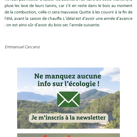
pluie les lave de leurs tanins, car s’il en reste dans le bois au moment
Carnets de saison
de la combustion, celle-ci sera mauvaise. Quitte à les couvrir à la fin de
l’été, avant la saison de chauffe. L’idéal est d’avoir une année d’avance
Compléments
: on est ainsi sûr d’avoir du bois sec l’année suivante.
Dossier
4 saisons
Emmanuel Carcano
Actualités
Vidéos et podcasts
Conseils vidéo des
4 saisons
Secrets d’abonné
Tous au jardin ! avec Pascal
La vie secrète du jardin