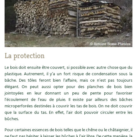
Les plantes et leurs vertus
Soins et cosmétiques au naturel
Société et alternatives
Vivre l’écologie
La protection
Protéger la nature
Le bois doit ensuite être couvert, si possible avec autre chose que du
Autonomie
plastique. Autrement, il y’a un fort risque de condensation sous la
bâche. Des tôles feront bien l’affaire, mais ce n’est pas toujours
élégant. On peut aussi opter pour des planches de bois bien
Enfants
jointoyées en leur donnant un peu de pente pour favoriser
l’écoulement de l’eau de pluie. Il existe par ailleurs des bâches
Actions pour la planète
microperforées destinées à couvrir les tas de bois. On ne doit couvrir
que la surface du tas. En effet, l’air doit pouvoir circuler entre les
Les 4 saisons
bûches.
Pour certaines essences de bois telles que le chêne ou le châtaignier, il
Archives
ne faut pas hésiter à laisser les bûches à l’air libre. De cette manière, la