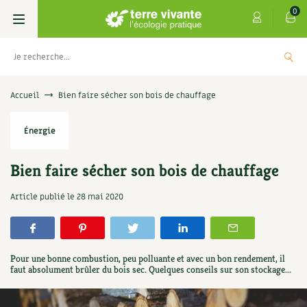
0
Livres
Accueil
Bien faire sécher son bois de chauffage
Permaculture, Jardin bio
Les 4 saisons
Énergie
Potager
S’abonner
Boutique
Bien faire sécher son bois de chauffage
Techniques de jardinage
Se réabonner
Graines, semences
Cartes cadeau
Article publié le
28 mai 2020
ante : Les
Don pour soutenir Terre viv
Verger, arbres
Offrir un abonnement
Potagères
Centre Terre vivante
+
5,00
€
+
AJOUTER
Petit élevage
Les numéros
Aromatiques
Pour une bonne combustion, peu polluante et avec un bon rendement, il
Découvrir le Centre
Infos & conseils
faut absolument brûler du bois sec. Quelques conseils sur son stockage...
Aménagement jardin
4 saisons
Florales
Visiter en famille, entre amis
Jardin bio
Parole libre