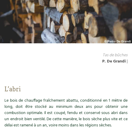
Ornement
Hors-séries
Médicinales
Programme 2026 du Centre Terre vivante
Calendrier des travaux du jardin
La tribune
Biodiversité
Archives
Originales
Avec les enfants
Carte climatique
Édito des
4 saisons
Autonomie, bricolage
Soutenez Les 4 Saisons
Kits de jardinage
Venir en groupe
Calendrier lunaire
Manifeste pour la planète
Santé, bien-être
Outils de jardin
Scolaires
Potager
Champs d’action – le podcast
Tas de bûches
Médecine douce
P. De Grandi
|
Accessoires de jardin
Séminaires, entreprises, associations, collectivités…
Verger
Table ronde jardinière
Cosmétique bio, soins
Jeux
Les espaces de formation
Permaculture et syntropie
En direct !
L’abri
Maison écologique
DVD
Dormir à Terre vivante
Cultiver sous serre
Débat d’experts
Le bois de chauffage fraîchement abattu, conditionné en 1 mètre de
Enfants
Nos productions
Infos pratiques
long, doit être stocké au minimum deux ans pour obtenir une
Jardiner en ville
Nouvelles sur le jardin et l’écologie
combustion optimale. Il est coupé, fendu et conservé sous abri dans
DIY, autonomie
Agenda, calendrier
un endroit bien ventilé. De cette manière, le bois sèche plus vite et ce
Horaires, tarifs, restauration
Ornement et aménagement du jardin
Prenez-en de la graine !
délai est ramené à un an, voire moins dans les régions sèches.
Société, engagement
Livres