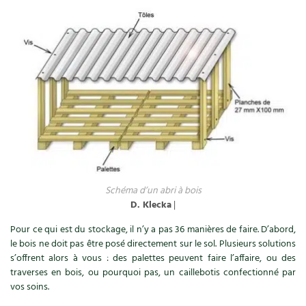
Accès
Bricolages au jardin
Les chroniques de Marie
Cuisine saine
Le magazine
Les 4 saisons
Séjourner en Trièves
Outils et ustensiles du jardin
Forums
Manger bio
Stages
Nous contacter
Biodiversité
Jardin bio
Cures, régimes
Cartes cadeau
Ravageurs et maladies au jardin
Habitat écologique
Dessert, Boulangerie
Petit élevage
Cuisine saine
Techniques, conservation, organisation
Cuisine saine
Soins naturels
Agenda, calendrier
Schéma d’un abri à bois
Alimentation et nutrition
Société et alternatives
D. Klecka
|
NOUVEAUTÉS
Pour ce qui est du stockage, il n’y a pas 36 manières de faire. D’abord,
Recettes de printemps
Les 4 saisons
& vous
le bois ne doit pas être posé directement sur le sol. Plusieurs solutions
Feuilleter le catalogue
s’offrent alors à vous : des palettes peuvent faire l’affaire, ou des
Recettes par type de plat
Questions à la rédaction
traverses en bois, ou pourquoi pas, un caillebotis confectionné par
vos soins.
Recettes sans gluten
Entre abonné·es