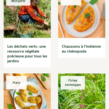
décrypter
Marmite
Massage
Matériaux
Maux
Méditerranéen
Menace
Mésange
Microflore
Les déchets verts : une
Chaussons à l’indienne
Migraine
ressource végétale
au chénopode
précieuse pour tous les
Mode de culture
jardins
Montagne
Mousse
Moutarde
Multiplication
Fiches
Plats
techniques
Mûre
Muret
Muscade
Musique