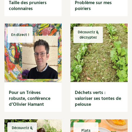
BD : La folle histoire des plantes
Taille des pruniers
Problème sur mes
Cuisine saine
colonnaires
poiriers
Décoration
Dessert
DIY
Eau
Découvrir &
En direct !
Énergie
décrypter
Enfants
Expérimentation
Fleur
Jardin bio
Légumes
Légumineuse
Macérat
Pour un Trièves
Déchets verts :
Maïs doux
robuste, conférence
valoriser ses tontes de
Maison saine
d’Olivier Hamant
pelouse
Mal de gorge
Maladie
Mare
Découvrir &
Marie Chioca
Plats