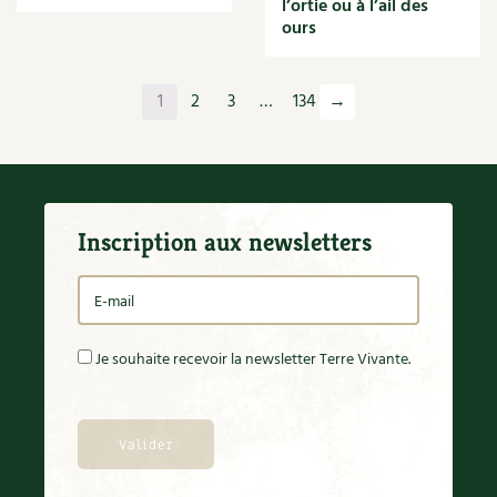
l’ortie ou à l’ail des
Orange
ours
Origan
Ornement
Outil
1
2
3
…
134
→
Outils
Paillage
Paille
Panais
Papier
Inscription aux newsletters
Parasite
Partenariat
Participatif
Patate douce
Pâte
Je souhaite recevoir la newsletter Terre Vivante.
Pâtisson
Patrimoine
Pêche
Pelouse
Pépinières