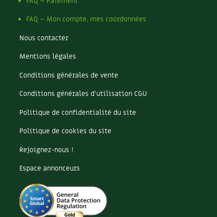
Pomme
FAQ – Paiement
Pomme de terre
FAQ – Mon compte, mes coordonnées
Potager
Potager en lasagnes
Nous contacter
Potimarron
Mentions légales
Poules
Prairie fleurie
Conditions générales de vente
Productif
Purin
Conditions générales d’utilisation CGU
Ravageur
Politique de confidentialité du site
Recette
Récup'
Politique de cookies du site
Recyclage
Rejoignez-nous !
Réparation
Reproduction
Espace annonceurs
Restauration
Rocaille
Ronce (ou mûre de jardin)
Roquette