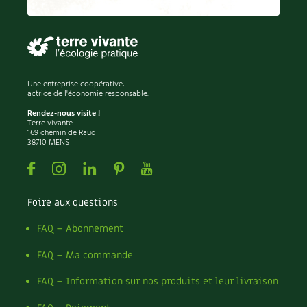
Permaculture
Persil
Pesticides
Petits pois
Piment
Une entreprise coopérative,
Pissenlit
actrice de l'économie responsable.
Pizza
Rendez-nous visite !
Terre vivante
Plantes
169 chemin de Raud
38710 MENS
Plantes d'extérieur
Plantes d'intérieur
Facebook
Instagram
Linkedin
Pinterest
Youtube
Plantes médicinales
Plantes sauvages
Foire aux questions
Plants
Plastique
FAQ – Abonnement
Plat
FAQ – Ma commande
Poireau
Pollinisation
FAQ – Information sur nos produits et leur livraison
Pollution