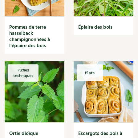
Narcisse
Nature
Nettoyage
Nettoyant
Pommes de terre
Épiaire des bois
Nichoir
hasselback
Noisette
champignonnées à
Noix
l’épiaire des bois
Noix de coco
Nourriture
Nuisibles
Fiches
Plats
Numérique
techniques
Nutriments
Observation
Œuf
Oignon
Oiseaux
Olivier
Optimisation
Ortie dioïque
Escargots des bois à
Optimiser l'espace