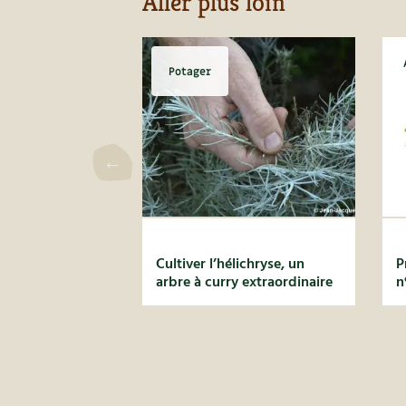
Aller plus loin
Potager
Cultiver l’hélichryse, un
P
arbre à curry extraordinaire
n