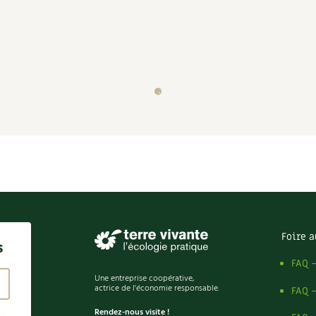
Foire a
s
FAQ 
Une entreprise coopérative,
actrice de l'économie responsable.
FAQ 
Rendez-nous visite !