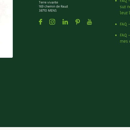
FAQ 
Terre vivante
169 chemin de Raud
sur n
38710 MENS
leur 
Facebook
Instagram
Linkedin
Pinterest
Youtube
FAQ 
FAQ 
mes 