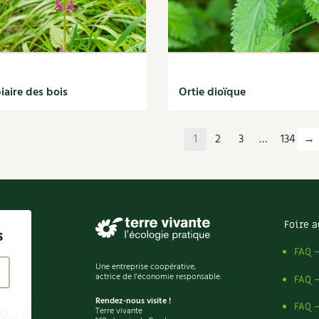
iaire des bois
Ortie dioïque
1
2
3
…
134
→
Foire a
s
FAQ 
Une entreprise coopérative,
actrice de l'économie responsable.
FAQ 
Rendez-nous visite !
FAQ 
Terre vivante