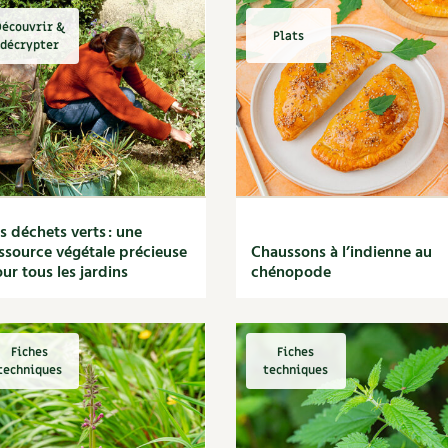
écouvrir &
Plats
décrypter
s déchets verts : une
ssource végétale précieuse
Chaussons à l’indienne au
ur tous les jardins
chénopode
Fiches
Fiches
techniques
techniques