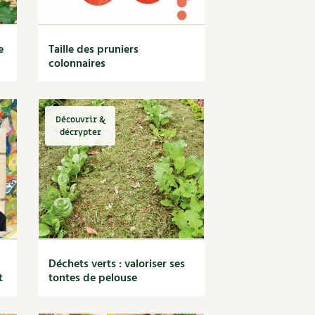
e
Taille des pruniers
colonnaires
Découvrir &
décrypter
Déchets verts : valoriser ses
t
tontes de pelouse