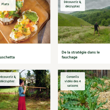
Découvrir &
Plats
décrypter
De la stratégie dans le
uschetta
fauchage
écouvrir &
Conseils
décrypter
vidéo des 4
saisons