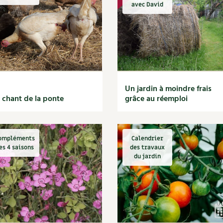
Autonomie
NOUVEAUTÉ
nception et gros oeuvre
avec David
tériaux écologiques
Société, engagement
Enfants
Feuilleter l
ergie
stion de l’eau
Actions pour la planète
tretien de la maison
coration et petit bricolage
Un jardin à moindre frais
 chant de la ponte
grâce au réemploi
ompléments
Calendrier
es 4 saisons
des travaux
du jardin