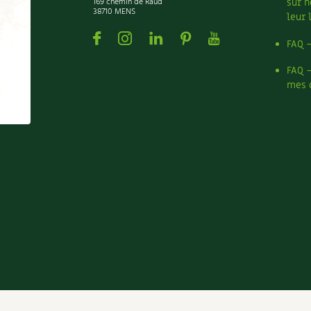
169 chemin de Raud
sur n
38710 MENS
leur 
Facebook
Instagram
Linkedin
Pinterest
Youtube
FAQ 
FAQ 
mes 