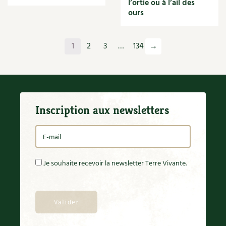
l’ortie ou à l’ail des
Orange
ours
Origan
Ornement
Outil
1
2
3
…
134
→
Outils
Paillage
Paille
Panais
Papier
Inscription aux newsletters
Parasite
Partenariat
Participatif
Patate douce
Pâte
Je souhaite recevoir la newsletter Terre Vivante.
Pâtisson
Patrimoine
Pêche
Pelouse
Pépinières