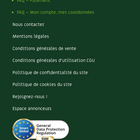
Pomme
FAQ – Paiement
Pomme de terre
FAQ – Mon compte, mes coordonnées
Potager
Potager en lasagnes
Nous contacter
Potimarron
Mentions légales
Poules
Prairie fleurie
Conditions générales de vente
Productif
Purin
Conditions générales d’utilisation CGU
Ravageur
Politique de confidentialité du site
Recette
Récup'
Politique de cookies du site
Recyclage
Rejoignez-nous !
Réparation
Reproduction
Espace annonceurs
Restauration
Rocaille
Ronce (ou mûre de jardin)
Roquette