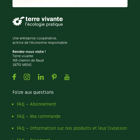
Permaculture
Persil
Pesticides
Petits pois
Piment
Une entreprise coopérative,
Pissenlit
actrice de l'économie responsable.
Pizza
Rendez-nous visite !
Terre vivante
Plantes
169 chemin de Raud
38710 MENS
Plantes d'extérieur
Plantes d'intérieur
Facebook
Instagram
Linkedin
Pinterest
Youtube
Plantes médicinales
Plantes sauvages
Foire aux questions
Plants
Plastique
FAQ – Abonnement
Plat
FAQ – Ma commande
Poireau
Pollinisation
FAQ – Information sur nos produits et leur livraison
Pollution