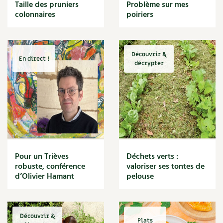
BD : La folle histoire des plantes
Taille des pruniers
Problème sur mes
Cuisine saine
colonnaires
poiriers
Décoration
Dessert
DIY
Eau
Découvrir &
En direct !
Énergie
décrypter
Enfants
Expérimentation
Fleur
Jardin bio
Légumes
Légumineuse
Macérat
Pour un Trièves
Déchets verts :
Maïs doux
robuste, conférence
valoriser ses tontes de
Maison saine
d’Olivier Hamant
pelouse
Mal de gorge
Maladie
Mare
Découvrir &
Marie Chioca
Plats