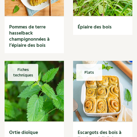
Narcisse
Nature
Nettoyage
Nettoyant
Pommes de terre
Épiaire des bois
Nichoir
hasselback
Noisette
champignonnées à
Noix
l’épiaire des bois
Noix de coco
Nourriture
Nuisibles
Fiches
Plats
Numérique
techniques
Nutriments
Observation
Œuf
Oignon
Oiseaux
Olivier
Optimisation
Ortie dioïque
Escargots des bois à
Optimiser l'espace