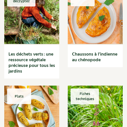
décrypter
Marmite
Massage
Matériaux
Maux
Méditerranéen
Menace
Mésange
Microflore
Les déchets verts : une
Chaussons à l’indienne
Migraine
ressource végétale
au chénopode
précieuse pour tous les
Mode de culture
jardins
Montagne
Mousse
Moutarde
Multiplication
Fiches
Plats
techniques
Mûre
Muret
Muscade
Musique