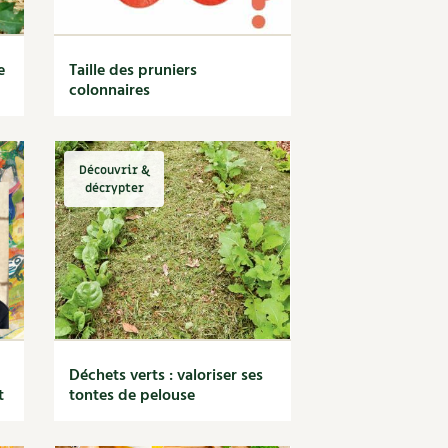
e
Taille des pruniers
colonnaires
Découvrir &
décrypter
Déchets verts : valoriser ses
t
tontes de pelouse