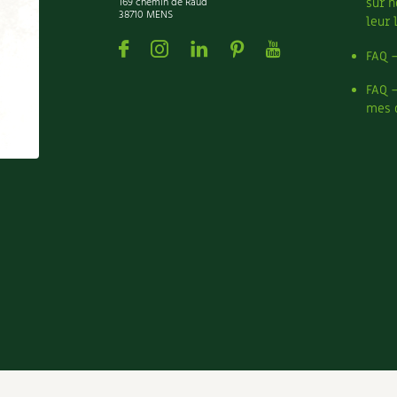
169 chemin de Raud
sur n
38710 MENS
leur 
Facebook
Instagram
Linkedin
Pinterest
Youtube
FAQ 
FAQ 
mes 