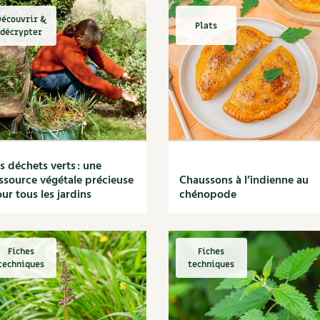
écouvrir &
Plats
décrypter
s déchets verts : une
ssource végétale précieuse
Chaussons à l’indienne au
ur tous les jardins
chénopode
Fiches
Fiches
techniques
techniques