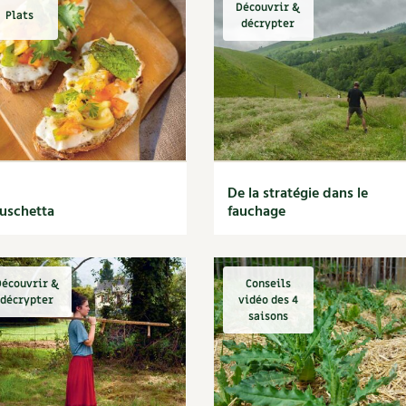
Découvrir &
Plats
décrypter
De la stratégie dans le
uschetta
fauchage
écouvrir &
Conseils
décrypter
vidéo des 4
saisons