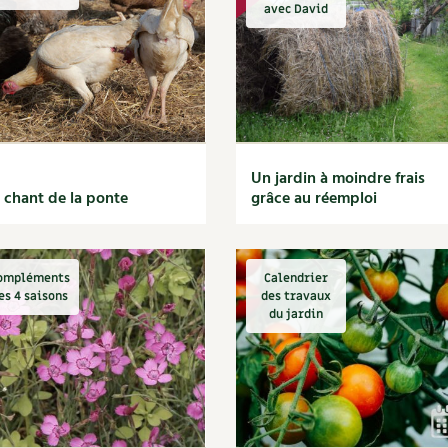
Autonomie
NOUVEAUTÉ
nception et gros oeuvre
avec David
tériaux écologiques
Société, engagement
Enfants
Feuilleter l
ergie
stion de l’eau
Actions pour la planète
tretien de la maison
coration et petit bricolage
Un jardin à moindre frais
 chant de la ponte
grâce au réemploi
ompléments
Calendrier
es 4 saisons
des travaux
du jardin