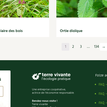
iaire des bois
Ortie dioïque
1
2
3
…
134
→
Foire a
s
FAQ 
Une entreprise coopérative,
actrice de l'économie responsable.
FAQ 
Rendez-nous visite !
FAQ 
Terre vivante