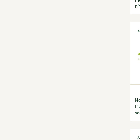
mu
Habitat écologique
n
Conception et gros
oeuvre
Décoration et petit
bricolage
A
Énergie
Économies d'énergie
Énergies renouvelables
Entretien de la maison
Gestion de l'eau
Maison saine
Matériaux écologiques
Construction
Finitions
Ho
Isolation
L’
sa
Jardin bio
Biodiversité
Bricolages au jardin
Calendrier des travaux du
A