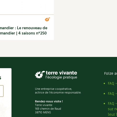
andier : Le renouveau de
amandier | 4 saisons n°250
Foire a
s
FAQ 
Une entreprise coopérative,
actrice de l'économie responsable.
FAQ 
Rendez-nous visite !
FAQ 
Terre vivante
169 chemin de Raud
sur n
38710 MENS
leur 