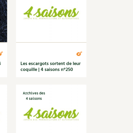
S
Vidéos et podcasts
Conseils vidéo des
4 saisons
e catalogue
Secrets d’abonné
Tous au jardin ! avec Pascal
La vie secrète du jardin
BD : La folle histoire des plantes
4
Les escargots sortent de leur
coquille | 4 saisons n°250
Archives des
4 saisons