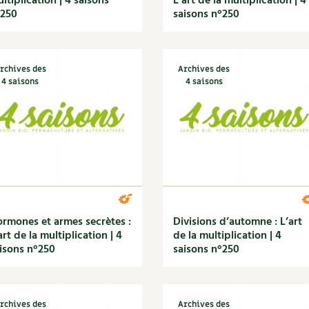
ltiplication | 4 saisons
L’art de la multiplication | 4
°250
saisons n°250
rchives des
Archives des
4 saisons
4 saisons
rmones et armes secrètes :
Divisions d’automne : L’art
art de la multiplication | 4
de la multiplication | 4
isons n°250
saisons n°250
rchives des
Archives des