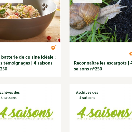
Autonomie
NOUVEAUTÉ
nception et gros oeuvre
tériaux écologiques
Société, engagement
Enfants
Feuilleter l
ergie
stion de l’eau
Actions pour la planète
tretien de la maison
coration et petit bricolage
 batterie de cuisine idéale :
s témoignages | 4 saisons
Reconnaître les escargots | 
°250
saisons n°250
rchives des
Archives des
4 saisons
4 saisons