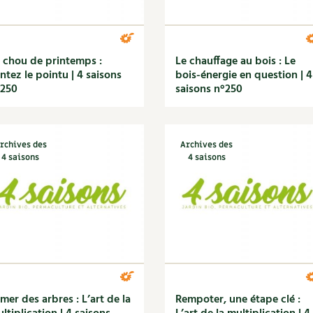
 chou de printemps :
Le chauffage au bois : Le
ntez le pointu | 4 saisons
bois-énergie en question | 4
°250
saisons n°250
rchives des
Archives des
4 saisons
4 saisons
mer des arbres : L’art de la
Rempoter, une étape clé :