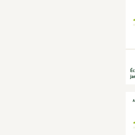
jardin
Calendrier lunaire
Carte climatique
Cultiver sous serre
Fiches techniques
Focus sur...
Jardiner en ville
Ornement et
aménagement du jardin
Outils et ustensiles du
Éc
jardin
ja
Permaculture et
syntropie
Petit élevage
A
Potager
Améliorer le sol
Cultiver les légumes,
aromatiques et
condimentaires