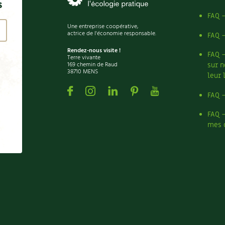
s
FAQ 
Une entreprise coopérative,
actrice de l'économie responsable.
FAQ 
Rendez-nous visite !
FAQ 
Terre vivante
169 chemin de Raud
sur n
38710 MENS
leur 
Facebook
Instagram
Linkedin
Pinterest
Youtube
FAQ 
FAQ 
mes 