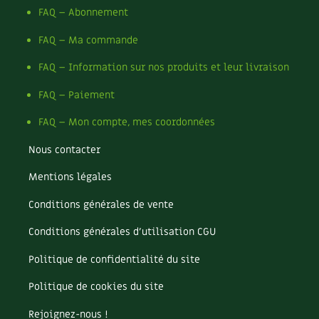
Les sons des poules
FAQ – Abonnement
Secrets d'abonné
Carnets de saison
Astuces de jardinier
FAQ – Ma commande
Autonomie et permaculture avec David
Compléments
FAQ – Information sur nos produits et leur livraison
L'autonomie au jardin en 12 leçons
Tous au jardin ! | RCF
Dossier
4 saisons
FAQ – Paiement
Actualités
FAQ – Mon compte, mes coordonnées
Nous contacter
Vidéos et podcasts
Mentions légales
Conseils vidéo des
4 saisons
Conditions générales de vente
Secrets d’abonné
Conditions générales d’utilisation CGU
Tous au jardin ! avec Pascal
Politique de confidentialité du site
La vie secrète du jardin
Politique de cookies du site
Rejoignez-nous !