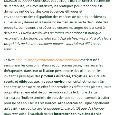
pharmaceutique »
. Cueilleuses et cueilleurs mal rémunérés, recherche
de rentabilité, volumes intensifs, les pratiques pour répondre à la
Recettes végétariennes et vegan
Trucs & astuces
demande ont de lourdes conséquences éthiques et
environnementales : disparition des espèces de plantes, incidences
Habitat écologique
Expés
sur les écosystèmes et la faune locale mais aussi perte de qualité des
produits, confusions d’espèces ou encore mélanges de lots sont à
Conception et gros oeuvre
Trocs & petites annonces
déplorer.
« Cueillir des feuilles de frênes en octobre est pratique,
reconnaît la docteure
, car elles sont déjà sèches, mais il n’y a plus leurs
propriétés dedans, et comment pouvez-vous faire la différence,
Matériaux écologiques
Appels à témoignage
vous ? »
Énergie
Bonnes adresses
Le livre
Manuel de phytothérapie écoresponsable
est destiné à
sensibiliser les consommateurs et consommatrices, mais aussi les
Gestion de l’eau
Liste des pépiniéristes
thérapeutes, dans leur utilisation personnelle des plantes, en les
invitant à privilégier des
produits durables, traçables, en circuits
Entretien de la maison
Mieux consommer
courts et éthiques aux niveaux environnemental et humain
. Un
chapitre se consacre en effet à répertorier les différentes plantes, leurs
Décoration et petit bricolage
propriétés et leur état de conservation actuelle. L’huile d’argan,
l’arnica ou l’huile essentielle de bois de rose sont par exemple à éviter
pour ne pas épuiser les ressources. Aline Mercan souligne cependant
Santé et bien-être
qu’avant
« de vouloir avaler quelque chose plutôt que de changer
quoi que soit »
, il vaudrait mieux
interroger son hygiène de vie
,