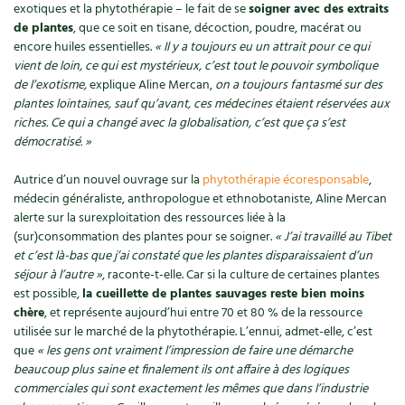
Accès
Bricolages au jardin
exotiques et la phytothérapie – le fait de se
soigner avec des extraits
Les chroniques de Marie
de plantes
, que ce soit en tisane, décoction, poudre, macérat ou
Cuisine saine
Le magazine
Les 4 saisons
encore huiles essentielles.
« Il y a toujours eu un attrait pour ce qui
Séjourner en Trièves
Outils et ustensiles du jardin
Forums
vient de loin, ce qui est mystérieux, c’est tout le pouvoir symbolique
Manger bio
Stages
de l’exotisme,
explique Aline Mercan,
on a toujours fantasmé sur des
Nous contacter
Biodiversité
Jardin bio
plantes lointaines, sauf qu’avant, ces médecines étaient réservées aux
Cures, régimes
riches. Ce qui a changé avec la globalisation, c’est que ça s’est
Cartes cadeau
Ravageurs et maladies au jardin
Habitat écologique
démocratisé. »
Dessert, Boulangerie
Petit élevage
Autrice d’un nouvel ouvrage sur la
phytothérapie écoresponsable
,
Cuisine saine
médecin généraliste, anthropologue et ethnobotaniste, Aline Mercan
Techniques, conservation, organisation
alerte sur la surexploitation des ressources liée à la
Cuisine saine
Soins naturels
(sur)consommation des plantes pour se soigner.
« J’ai travaillé au Tibet
Agenda, calendrier
et c’est là-bas que j’ai constaté que les plantes disparaissaient d’un
Alimentation et nutrition
Société et alternatives
séjour à l’autre »
, raconte-t-elle. Car si la culture de certaines plantes
NOUVEAUTÉS
est possible,
la cueillette de plantes sauvages reste bien moins
Recettes de printemps
Les 4 saisons
& vous
chère
, et représente aujourd’hui entre 70 et 80 % de la ressource
utilisée sur le marché de la phytothérapie. L’ennui, admet-elle, c’est
Feuilleter le catalogue
Recettes par type de plat
Questions à la rédaction
que
« les gens ont vraiment l’impression de faire une démarche
beaucoup plus saine et finalement ils ont affaire à des logiques
commerciales qui sont exactement les mêmes que dans l’industrie
Recettes sans gluten
Entre abonné·es