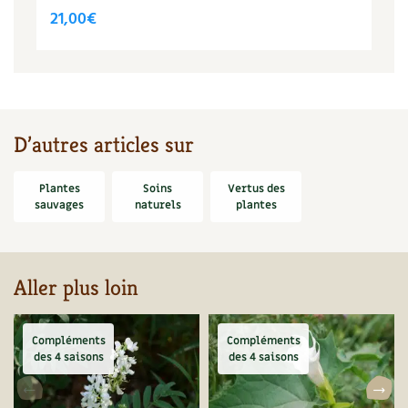
21,00
€
Carnets de saison
Compléments
Dossier
4 saisons
D’autres articles sur
Actualités
Plantes
Soins
Vertus des
Vidéos et podcasts
sauvages
naturels
plantes
Conseils vidéo des
4 saisons
Secrets d’abonné
Aller plus loin
Tous au jardin ! avec Pascal
Compléments
Compléments
des 4 saisons
des 4 saisons
La vie secrète du jardin