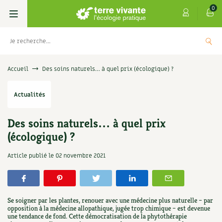
0
Livres
Accueil
Des soins naturels… à quel prix (écologique) ?
Permaculture, Jardin bio
Les 4 saisons
Actualités
Potager
S’abonner
Boutique
Des soins naturels… à quel prix
(écologique) ?
Techniques de jardinage
Se réabonner
Graines, semences
Cartes cadeau
s
Don pour soutenir Terre vivante
Article publié le
02 novembre 2021
Verger, arbres
Offrir un abonnement
Potagères
Centre Terre vivante
+
AJOUTE
5,00
€
TER
Petit élevage
Les numéros
Aromatiques
Découvrir le Centre
Infos & conseils
Se soigner par les plantes, renouer avec une médecine plus naturelle – par
Aménagement jardin
opposition à la médecine allopathique, jugée trop chimique – est devenue
4 saisons
Florales
Visiter en famille, entre amis
Jardin bio
Parole libre
une tendance de fond. Cette démocratisation de la phytothérapie