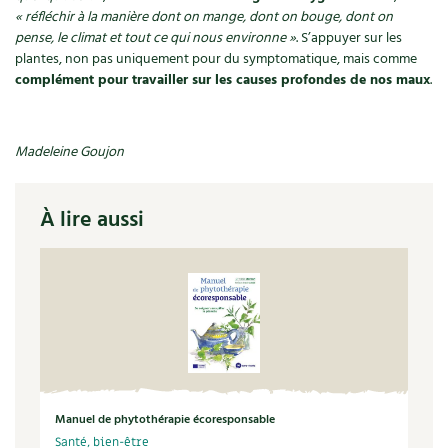
Les plantes et leurs vertus
« réfléchir à la manière dont on mange, dont on bouge, dont on
pense, le climat et tout ce qui nous environne »
. S’appuyer sur les
Soins et cosmétiques au naturel
plantes, non pas uniquement pour du symptomatique, mais comme
complément pour travailler sur les causes profondes de nos maux
.
Société et alternatives
Vivre l’écologie
Madeleine Goujon
Protéger la nature
À lire aussi
Autonomie
Enfants
Actions pour la planète
Les 4 saisons
Manuel de phytothérapie écoresponsable
Archives
Santé, bien-être