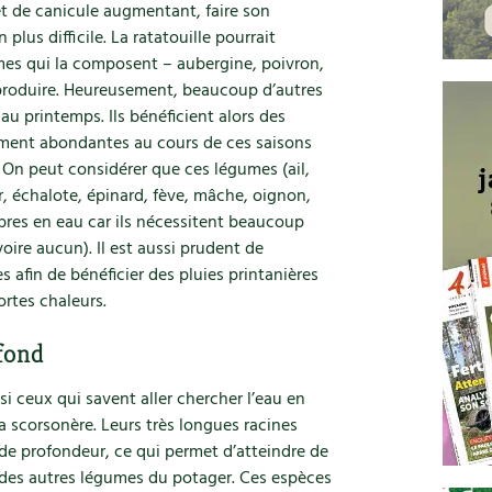
t de canicule augmentant, faire son
plus difficile. La ratatouille pourrait
umes qui la composent – aubergine, poivron,
à produire. Heureusement, beaucoup d’autres
u printemps. Ils bénéficient alors des
amment abondantes au cours de ces saisons
On peut considérer que ces légumes (ail,
r, échalote, épinard, fève, mâche, oignon,
bres en eau car ils nécessitent beaucoup
oire aucun). Il est aussi prudent de
s afin de bénéficier des pluies printanières
ortes chaleurs.
fond
si ceux qui savent aller chercher l’eau en
 la scorsonère. Leurs très longues racines
e profondeur, ce qui permet d’atteindre de
rt des autres légumes du potager. Ces espèces