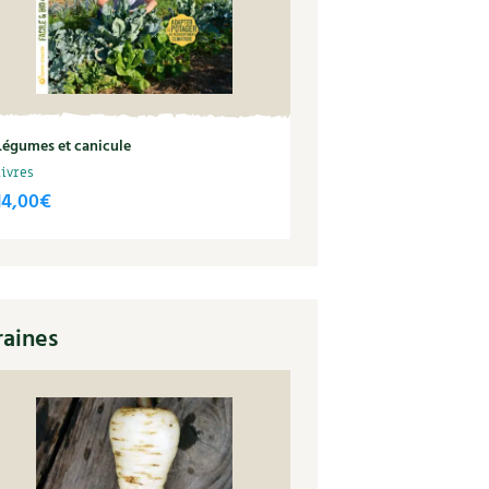
Légumes et canicule
Livres
14,00
€
raines