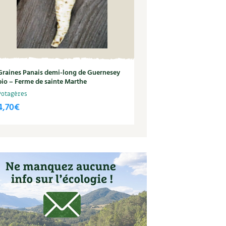
Graines Panais demi-long de Guernesey
bio – Ferme de sainte Marthe
Potagères
4,70
€