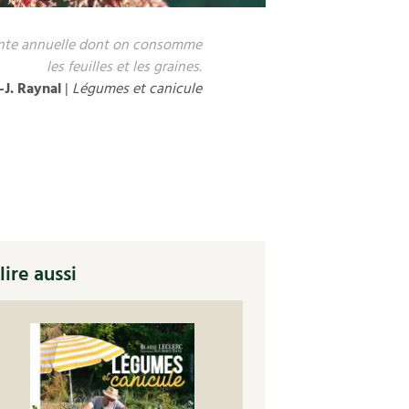
lante annuelle dont on consomme
les feuilles et les graines.
.-J. Raynal
|
Légumes et canicule
lire aussi