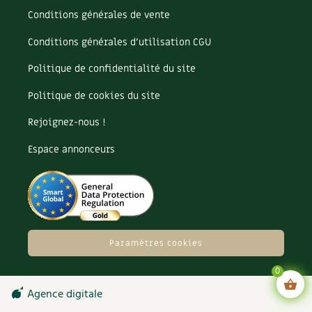
Conditions générales de vente
Carnets de saison
Conditions générales d’utilisation CGU
Compléments
Politique de confidentialité du site
Dossier
4 saisons
Politique de cookies du site
Actualités
Rejoignez-nous !
Vidéos et podcasts
Espace annonceurs
Conseils vidéo des
4 saisons
Secrets d’abonné
Paramètres cookies
Tous au jardin ! avec Pascal
0
La vie secrète du jardin
Agence digitale