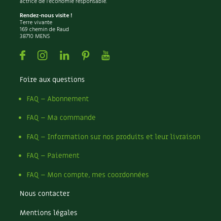
actrice de l'économie responsable.
Les plantes et leurs vertus
Rendez-nous visite !
Terre vivante
Soins et cosmétiques au naturel
169 chemin de Raud
38710 MENS
Société et alternatives
Facebook
Instagram
Linkedin
Pinterest
Youtube
Vivre l’écologie
Foire aux questions
Protéger la nature
FAQ – Abonnement
FAQ – Ma commande
Autonomie
FAQ – Information sur nos produits et leur livraison
Enfants
FAQ – Paiement
Actions pour la planète
FAQ – Mon compte, mes coordonnées
Les 4 saisons
Nous contacter
Archives
Mentions légales