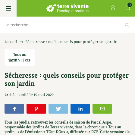
0
Livres
Accueil
Sécheresse : quels conseils pour protéger son jardin
Permaculture, Jardin bio
Tous au
Les 4 saisons
jardin ! | RCF
Potager
S’abonner
Boutique
Sécheresse : quels conseils pour protéger
son jardin
Techniques de jardinage
Se réabonner
Graines, semences
Cartes cadeau
te : Les
Don pour soutenir Terre vivan
Article publié le
19 mai 2022
Verger, arbres
Offrir un abonnement
Potagères
Centre Terre vivante
+
A
5,00
€
AJOUTER
Petit élevage
Les numéros
Aromatiques
Découvrir le Centre
Infos & conseils
Tous les jeudis, retrouvez les conseils de saison de Pascal Aspe,
Aménagement jardin
4 saisons
responsable des jardins de Terre vivante, dans la chronique « Tous au
Florales
Visiter en famille, entre amis
Jardin bio
Parole libre
jardin ! » de l’émission « TOut DOux », diffusée sur RCF. Cette semaine : la