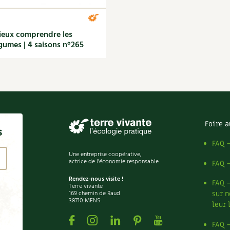
eux comprendre les
gumes | 4 saisons n°265
Foire a
s
FAQ 
Une entreprise coopérative,
actrice de l'économie responsable.
FAQ 
Rendez-nous visite !
FAQ 
Terre vivante
169 chemin de Raud
sur n
38710 MENS
leur 
Facebook
Instagram
Linkedin
Pinterest
Youtube
FAQ 