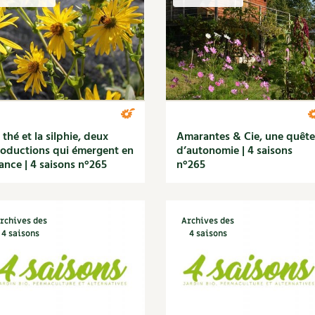
Autonomie
NOUVEAUTÉ
nception et gros oeuvre
tériaux écologiques
Société, engagement
Enfants
Feuilleter l
ergie
stion de l’eau
Actions pour la planète
tretien de la maison
coration et petit bricolage
 thé et la silphie, deux
Amarantes & Cie, une quête
oductions qui émergent en
d’autonomie | 4 saisons
ance | 4 saisons n°265
n°265
rchives des
Archives des
4 saisons
4 saisons