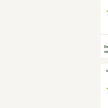
jardin
Calendrier lunaire
Carte climatique
Cultiver sous serre
Fiches techniques
Focus sur...
Jardiner en ville
Ornement et
De
aménagement du jardin
sa
Outils et ustensiles du
jardin
Permaculture et
syntropie
A
Petit élevage
Potager
Améliorer le sol
Cultiver les légumes,
aromatiques et
condimentaires