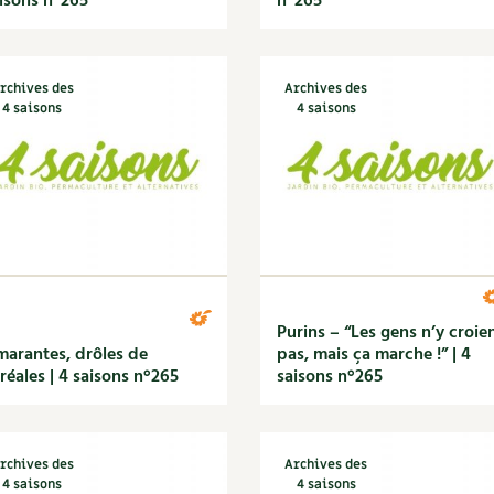
isons n°265
n°265
rchives des
Archives des
4 saisons
4 saisons
Purins – “Les gens n’y croie
arantes, drôles de
pas, mais ça marche !” | 4
réales | 4 saisons n°265
saisons n°265
rchives des
Archives des
4 saisons
4 saisons