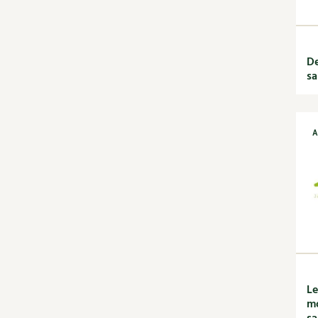
Recettes de printemps
Recettes par régimes
alimentaires
De
Recettes sans gluten
sa
Recettes végétariennes
et vegan
Recettes par type de plat
Bases
A
Boissons
Desserts
Entrées
Petit déjeuner et
goûter
Plats
Découvrir & décrypter
DIY
Dossier
Le
Enfants
mo