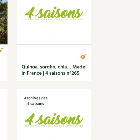
S
Vidéos et podcasts
Conseils vidéo des
4 saisons
e catalogue
Secrets d’abonné
Tous au jardin ! avec Pascal
La vie secrète du jardin
BD : La folle histoire des plantes
Quinoa, sorgho, chia… Made
in France | 4 saisons n°265
Archives des
4 saisons