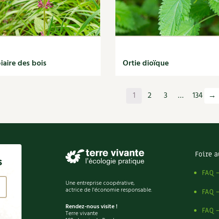
iaire des bois
Ortie dioïque
1
2
3
…
134
→
Foire a
s
FAQ 
Une entreprise coopérative,
actrice de l'économie responsable.
FAQ 
Rendez-nous visite !
FAQ 
Terre vivante