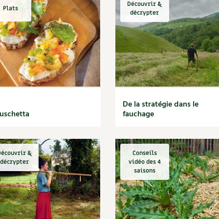
Découvrir &
Plats
décrypter
De la stratégie dans le
uschetta
fauchage
écouvrir &
Conseils
décrypter
vidéo des 4
saisons