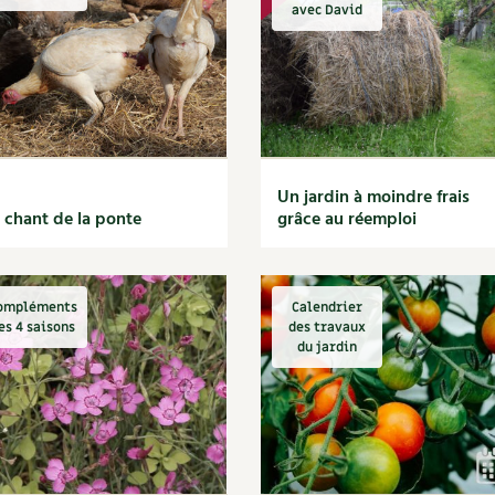
Autonomie
NOUVEAUTÉ
nception et gros oeuvre
avec David
tériaux écologiques
Société, engagement
Enfants
Feuilleter l
ergie
stion de l’eau
Actions pour la planète
tretien de la maison
coration et petit bricolage
Un jardin à moindre frais
 chant de la ponte
grâce au réemploi
ompléments
Calendrier
es 4 saisons
des travaux
du jardin