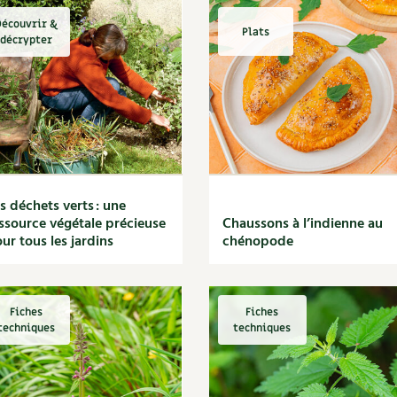
écouvrir &
Plats
décrypter
s déchets verts : une
ssource végétale précieuse
Chaussons à l’indienne au
ur tous les jardins
chénopode
Fiches
Fiches
techniques
techniques