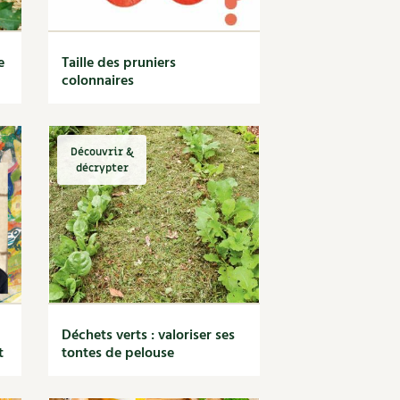
e
Taille des pruniers
colonnaires
Découvrir &
décrypter
Déchets verts : valoriser ses
t
tontes de pelouse