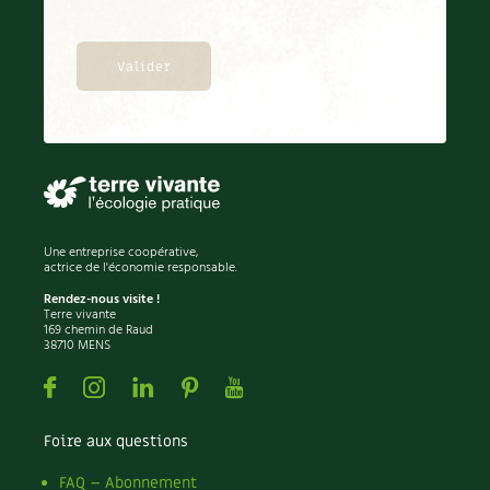
Une entreprise coopérative,
actrice de l'économie responsable.
Rendez-nous visite !
Terre vivante
169 chemin de Raud
38710 MENS
Facebook
Instagram
Linkedin
Pinterest
Youtube
Foire aux questions
FAQ – Abonnement