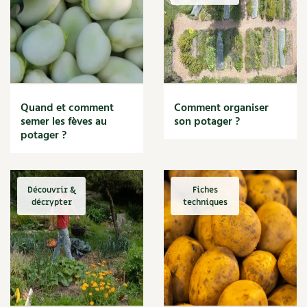
BD : La folle histoire des plantes
Quand et comment
Comment organiser
semer les fèves au
son potager ?
potager ?
Découvrir &
Fiches
décrypter
techniques