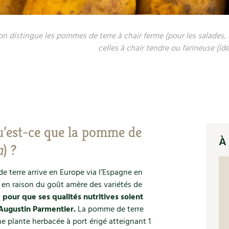
n distingue les pommes de terre à chair ferme (pour les salades, 
celles à chair tendre ou farineuse (idé
qu’est-ce que la pomme de
À 
m
) ?
de terre arrive en Europe via l’Espagne en
ée en raison du goût amère des variétés de
 pour que ses qualités nutritives soient
Augustin Parmentier.
La pomme de terre
ne plante herbacée à port érigé atteignant 1