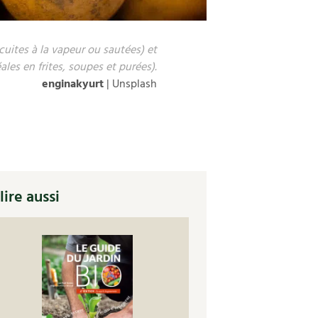
cuites à la vapeur ou sautées) et
ales en frites, soupes et purées).
enginakyurt
| Unsplash
lire aussi