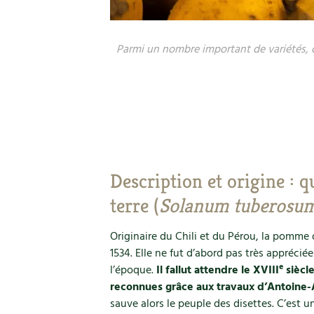
Parmi un nombre important de variétés, o
Description et origine : 
terre (
Solanum tuberosu
Originaire du Chili et du Pérou, la pomme 
1534. Elle ne fut d’abord pas très appréci
e
l’époque.
Il fallut attendre le XVIII
siècle
reconnues grâce aux travaux d’Antoine-
sauve alors le peuple des disettes. C’est u