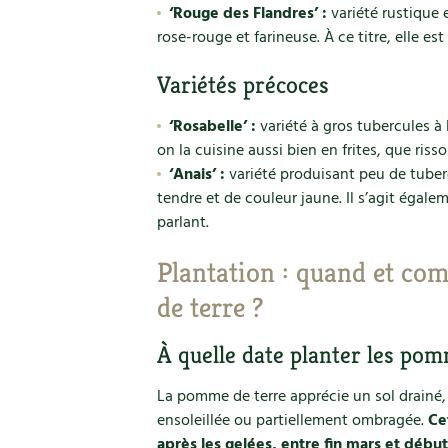
‘Rouge des Flandres’ :
variété rustique e
rose-rouge et farineuse. À ce titre, elle es
Variétés précoces
‘Rosabelle’ :
variété à gros tubercules à l
on la cuisine aussi bien en frites, que riss
‘Anais’ :
variété produisant peu de tuberc
tendre et de couleur jaune. Il s’agit égal
parlant.
Plantation : quand et co
de terre ?
À quelle date planter les pom
La pomme de terre apprécie un sol drainé, 
ensoleillée ou partiellement ombragée.
Ce
après les gelées, entre fin mars et débu