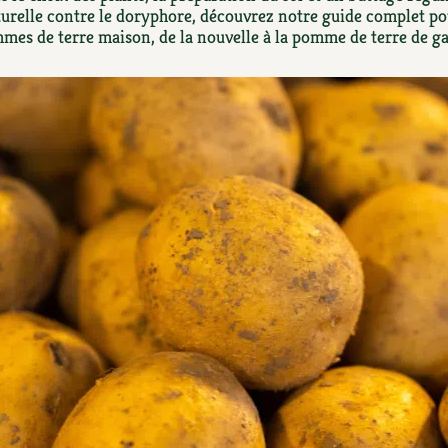
Autonomie
NOUVEAUTÉ
nception et gros oeuvre
aturelle contre le doryphore, découvrez notre guide complet p
mes de terre maison, de la nouvelle à la pomme de terre de ga
tériaux écologiques
Société, engagement
Enfants
Feuilleter l
ergie
stion de l’eau
Actions pour la planète
tretien de la maison
coration et petit bricolage