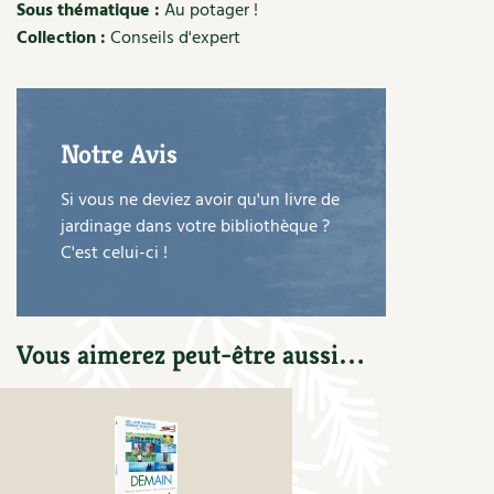
Les plantes et leurs vertus
Sous thématique :
Au potager !
Collection :
Conseils d'expert
Soins et cosmétiques au naturel
Société et alternatives
Notre Avis
Vivre l’écologie
Si vous ne deviez avoir qu'un livre de
Protéger la nature
jardinage dans votre bibliothèque ?
C'est celui-ci !
Autonomie
Enfants
Vous aimerez peut-être aussi…
Actions pour la planète
Les 4 saisons
Archives