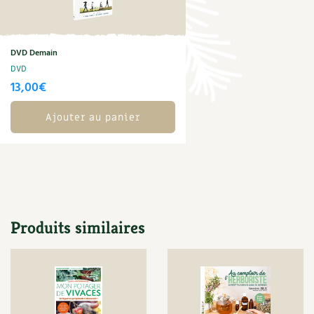
Carnets de saison
Compléments
DVD Demain
DVD
Dossier
4 saisons
13,00
€
Actualités
Ajouter au panier
Vidéos et podcasts
Conseils vidéo des
4 saisons
Secrets d’abonné
Produits similaires
Tous au jardin ! avec Pascal
La vie secrète du jardin