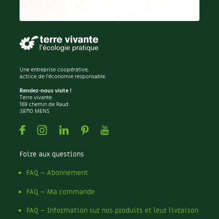
Une entreprise coopérative,
actrice de l'économie responsable.
Rendez-nous visite !
Terre vivante
169 chemin de Raud
38710 MENS
Facebook
Instagram
Linkedin
Pinterest
Youtube
Foire aux questions
FAQ – Abonnement
FAQ – Ma commande
FAQ – Information sur nos produits et leur livraison