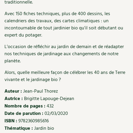
traditionnelle.
Recettes végétariennes et vegan
Trucs & astuces
Avec 150 fiches techniques, plus de 400 dessins, les
calendriers des travaux, des cartes climatiques : un
Habitat écologique
Expés
incontournable de tout jardinier bio qu’il soit débutant ou
expert du potager.
Conception et gros oeuvre
Trocs & petites annonces
L’occasion de réfléchir au jardin de demain et de réadapter
Matériaux écologiques
Appels à témoignage
nos techniques de jardinage aux changements de notre
planète.
Énergie
Bonnes adresses
Alors, quelle meilleure façon de célébrer les 40 ans de Terre
Gestion de l’eau
vivante et le jardinage bio ?
Liste des pépiniéristes
Auteur :
Jean-Paul Thorez
Entretien de la maison
Mieux consommer
Autrice :
Brigitte Lapouge-Dejean
Nombre de pages :
432
Décoration et petit bricolage
Date de parution :
02/03/2020
ISBN :
9782360985616
Santé et bien-être
Thématique :
Jardin bio