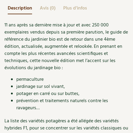
Accès
Bricolages au jardin
Les chroniques de Marie
Description
Avis (0)
Plus d'infos
Cuisine saine
Le magazine
Les 4 saisons
Séjourner en Trièves
Outils et ustensiles du jardin
Forums
11 ans après sa dernière mise à jour et avec 250 000
Manger bio
Stages
Nous contacter
Biodiversité
Jardin bio
exemplaires vendus depuis sa première parution, le guide de
référence du jardinier bio est de retour dans une 4ème
Cures, régimes
Cartes cadeau
Ravageurs et maladies au jardin
Habitat écologique
édition, actualisée, augmentée et relookée. En prenant en
compte les plus récentes avancées scientifiques et
Dessert, Boulangerie
Petit élevage
Cuisine saine
techniques, cette nouvelle édition met l’accent sur les
évolutions du jardinage bio :
Techniques, conservation, organisation
Cuisine saine
Soins naturels
permaculture
Agenda, calendrier
jardinage sur sol vivant,
Alimentation et nutrition
Société et alternatives
potager en carré ou sur buttes,
NOUVEAUTÉS
Recettes de printemps
prévention et traitements naturels contre les
Les 4 saisons
& vous
ravageurs…
Feuilleter le catalogue
Recettes par type de plat
Questions à la rédaction
La liste des variétés potagères a été allégée des variétés
hybrides F1, pour se concentrer sur les variétés classiques ou
Recettes sans gluten
Entre abonné·es