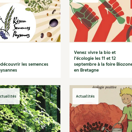
Autonomie
NOUVEAUTÉ
nception et gros oeuvre
tériaux écologiques
Société, engagement
Enfants
Feuilleter l
ergie
stion de l’eau
Actions pour la planète
tretien de la maison
coration et petit bricolage
Venez vivre la bio et
l’écologie les 11 et 12
découvrir les semences
septembre à la foire Biozon
aysannes
en Bretagne
ctualités
Actualités