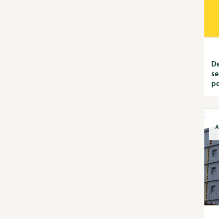
Rotations et
associations
Ravageurs et maladies au
jardin
Verger
De
La folle histoire des plantes
se
Rencontres
po
Santé et bien-être
Les plantes et leurs
vertus
Soins et cosmétiques au
A
naturel
Société et alternatives
Protéger la nature
Vivre l'écologie
Tutoriels
Vidéos et podcasts
Conseils vidéo des 4