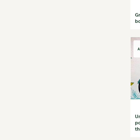
saisons
Jardiner avec les enfants |
Gr
RCF
bo
La vie secrète du jardin
Le conseil "express" des 4
saisons
Les sons des poules
A
Secrets d'abonné
Astuces de jardinier
Autonomie et
permaculture avec David
L'autonomie au jardin
en 12 leçons
Tous au jardin ! | RCF
Un
po
th