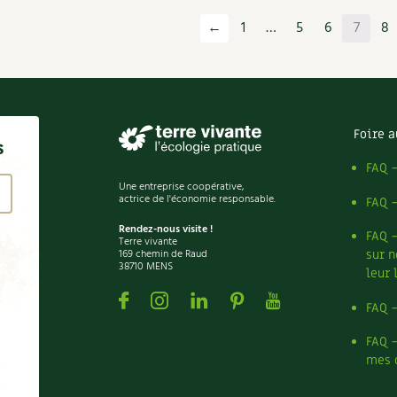
←
1
…
5
6
7
8
Foire a
s
FAQ 
Une entreprise coopérative,
actrice de l'économie responsable.
FAQ 
Rendez-nous visite !
FAQ 
Terre vivante
169 chemin de Raud
sur n
38710 MENS
leur 
Facebook
Instagram
Linkedin
Pinterest
Youtube
FAQ 
FAQ 
mes 