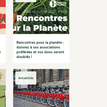
S
Vidéos et podcasts
Conseils vidéo des
4 saisons
e catalogue
Secrets d’abonné
Tous au jardin ! avec Pascal
La vie secrète du jardin
Rencontres pour la planète :
BD : La folle histoire des plantes
donnez à vos associations
e
préférées et vos dons seront
doublés !
Actualités