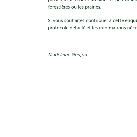
privilégier les zones urbaines et péri-urba
forestières ou les prairies.
Si vous souhaitez contribuer à cette enquê
protocole détaillé et les informations néc
Madeleine Goujon