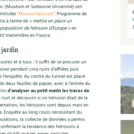
aic (Muséum et Sorbonne Université) ont
intitulée
“Mission hérisson”
. Programme de
tra à terme de
« mettre en place un
la population de hérisson d’Europe »
en
tit mammifère en France.
 jardin
outes et à tous : il suffit de se procurer un
poser pendant cinq nuits d’affilées puis
de l’enquête. Au centre du tunnel est placé
e deux feuilles de papier, avec à l’entrée du
insi
d’analyser au petit matin les traces de
nuit et découvrir si un hérisson était de la
ibernation, les hérissons sont depuis mars en
re. Enquête au long cours nécessitant du
ulations, la collecte de données a permis
 confirmant la tendance des hérissons à