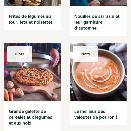
Les sons des poules
Secrets d'abonné
Carnets de saison
Astuces de jardinier
Frites de légumes au
Nouilles de sarrasin et
Autonomie et permaculture avec David
Compléments
four, feta et noisettes
leur garniture
d’automne
L'autonomie au jardin en 12 leçons
Tous au jardin ! | RCF
Dossier
4 saisons
Actualités
Plats
Plats
Vidéos et podcasts
Conseils vidéo des
4 saisons
Secrets d’abonné
Tous au jardin ! avec Pascal
Grande galette de
Le meilleur des
céréales aux légumes
veloutés de potiron !
La vie secrète du jardin
et aux noix