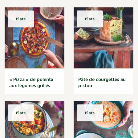
BD : La folle histoire des plantes
Plats
Plats
« Pizza » de polenta
Pâté de courgettes au
aux légumes grillés
pistou
Plats
Plats