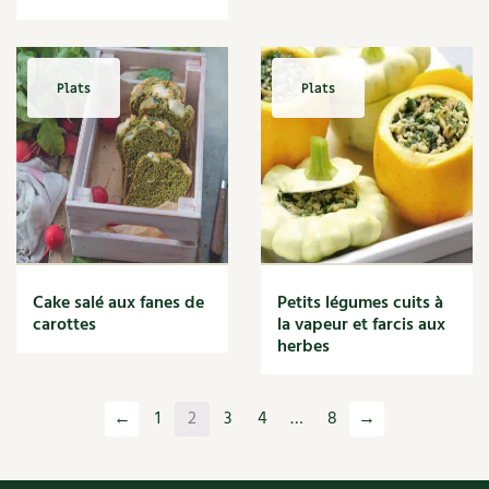
Plats
Plats
Cake salé aux fanes de
Petits légumes cuits à
carottes
la vapeur et farcis aux
herbes
←
1
2
3
4
…
8
→